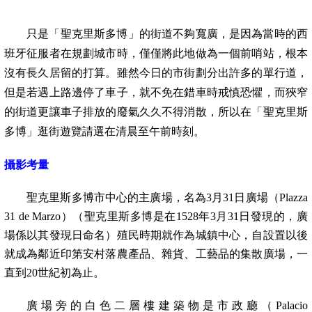
只是「聖克里斯多博」的街道不夠寬廣，是因為當時的西
班牙征服者在規劃城市時，僅僅將此地做為一個前哨站，根本
沒有長久居留的打算。雖然今日的市街劃分出許多的單行道，
但是若遇上路邊停了車子，就不免在錯車時戒慎恐懼，而狹窄
的街道更讓車子排放的廢氣久久不得消散，所以在「聖克里斯
多博」逛街遊覽請選在清晨至午前時刻。
攝影考量
聖克里斯多博市中心的主廣場，名為
3
月
31
日廣場（
Plazza
31 de Marzo
）（聖克里斯多博是在
1528
年
3
月
31
日發現的，廣
場係以其發現日命名）殖民時期就作為城鎮中心，自設置以後
就成為鄰近印第安村落農產品、雜貨、工藝品的集散廣場，一
直到
20
世紀初為止。
廣場旁的白色二層樓建築物是市政廳（
Palacio