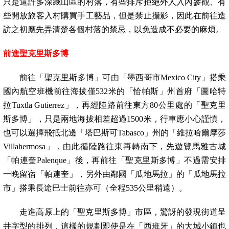
只是這許多深藏山區的村落，有些排斥拒絕外人入內參觀、有
些開放旅客入村購買手工藝品，但是禁止攝影，因此在前往造
訪之初應先弄清楚各個村落的禁忌，以免造成不必要的麻煩。
前進聖克里斯多博
前往「聖克里斯多博」可由「墨西哥市
Mexico City
」搭乘
國內航空班機前往海拔僅
532
米的「恰帕斯」州首府「圖哈特
拉
Tuxtla Gutierrez
」，再經陸路前往東方
80
公里處的「聖克里
斯多博」，只是兩地海拔相差超過
1500
米，行車應小心謹慎，
也可以選擇飛抵北邊「塔巴斯可
Tabasco
」州的「維拉哈爾摩莎
Villahermosa
」，由此循陸路往東再轉南下，先遊覽馬雅古城
「帕連奎
Palenque
」後，再前往「聖克里斯多博」不過需安排
一晚留宿「帕連奎」，另外由鄰國「瓜地馬拉」的「瓜地馬拉
市」搭乘長途巴士前往亦可（全程
535
公里稍遠）。
走進高原上的「聖克里斯多博」市區，驚訝的發現街道呈
井字型的排列，這樣的規劃即使是在「西班牙」的大城小鎮也