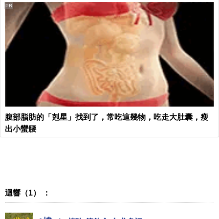
PR
腹部脂肪的「剋星」找到了，常吃這幾物，吃走大肚囊，瘦
出小蠻腰
迴響（1） ：