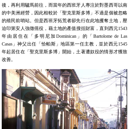
後，再利用驢馬前往，而當年的西班牙人專注於對墨西哥以南
的中美洲經營，因此相較於「聖克里斯多博」不過是個被忽略
的殖民前哨站。但是西班牙拓荒者卻先行在此地攫奪土地，壓
迫印第安人強徵徭役，藉土地的產值搜括財富，直到西元
1543
年由居住在「多明尼加
Dominican
」的「
Bartolome de Las
Casas
」神父出任「恰帕斯」地區第一任主教，並於西元
1545
年起居住在「聖克里斯多博」開始，土著遭奴役的情形才獲致
改善。