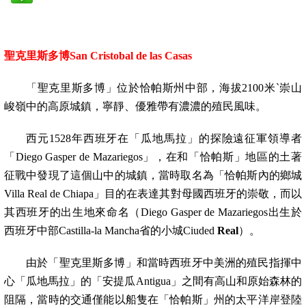
聖克里斯多博
San Cristobal de las Casas
「聖克里斯多博」位於恰帕斯州中部，海拔
2100
米
`
崇山
峻嶺中的高原城鎮，寧靜、優雅帶有濃濃的殖民風味。
西元
1528
年西班牙在「瓜地馬拉」的探險遠征軍領導者
「
Diego Gasper de Mazariegos
」，在和「恰帕斯」地區的土著
征戰中發現了這個山中的城鎮，當時取名為「恰帕斯內的鄉城
Villa Real de Chiapa
」目的在表達其對母國西班牙的崇敬，而以
其西班牙的出生地來命名（
Diego Gasper de Mazariegos
出生於
西班牙中部
Castilla-la Mancha
省的小城
Ciuded
Real
）。
由於「聖克里斯多博」和當時西班牙中美洲的殖民指揮中
心「瓜地馬拉」的「安提瓜
Antigua
」之間有高山和原始森林的
阻隔，當時的交通僅能以船隻在「恰帕斯」州的太平洋岸登陸