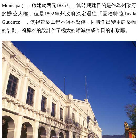
Municipal
），啟建於西元
1885
年，當時興建目的是作為州政府
的辦公大樓，但是
1892
年州政府決定遷往「圖哈特拉
Tuxtla
Gutierrez
」，使得建築工程不得不暫停，同時作出變更建築物
的計劃，將原本的設計作了極大的縮減始成今日的市政廳。