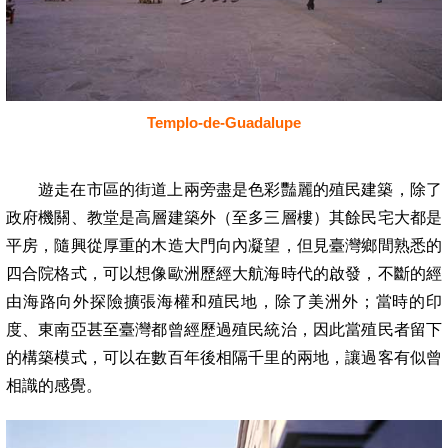
Templo-de-Guadalupe
遊走在市區的街道上兩旁盡是色彩豔麗的殖民建築，除了
政府機關、教堂是高層建築外（至多三層樓）其餘民宅大都是
平房，隨興從厚重的木造大門向內凝望，但見臺灣鄉間熟悉的
四合院格式，可以想像歐洲歷經大航海時代的啟發，不斷的經
由海路向外探險擴張海權和殖民地，除了美洲外；當時的印
度、東南亞甚至臺灣都曾經歷過殖民統治，因此當殖民者留下
的構築模式，可以在數百年後相隔千里的兩地，讓過客有似曾
相識的感覺。