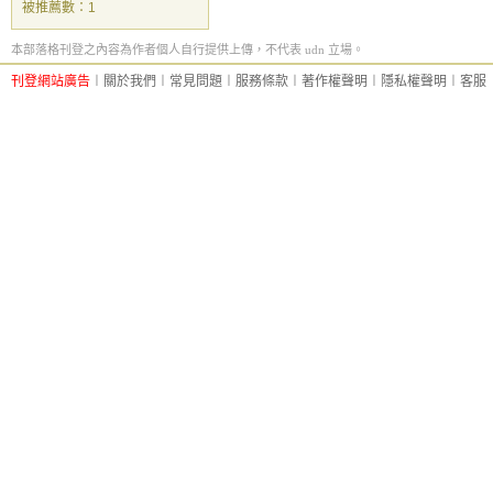
被推薦數：
1
本部落格刊登之內容為作者個人自行提供上傳，不代表 udn 立場。
刊登網站廣告
︱
關於我們
︱
常見問題
︱
服務條款
︱
著作權聲明
︱
隱私權聲明
︱
客服