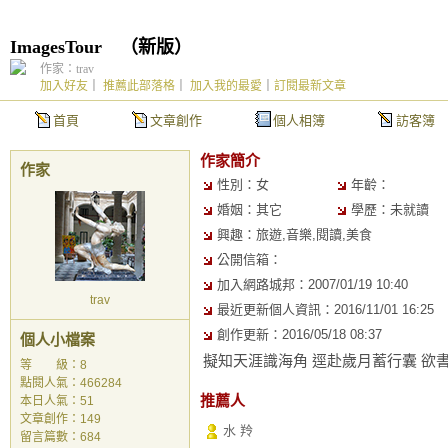
ImagesTour
（
新版
）
作家：trav
加入好友
｜
推薦此部落格
｜
加入我的最愛
｜
訂閱最新文章
首頁
文章創作
個人相簿
訪客簿
作家簡介
作家
性別：女
年齡：
婚姻：其它
學歷：未就讀
興趣：旅遊,音樂,閱讀,美食
公開信箱：
加入網路城邦：2007/01/19 10:40
trav
最近更新個人資訊：2016/11/01 16:25
創作更新：2016/05/18 08:37
個人小檔案
擬知天涯識海角 逕赴歲月蓄行囊 欲
等 級：8
點閱人氣：466284
推薦人
本日人氣：51
文章創作：149
水 羚
留言篇數：684