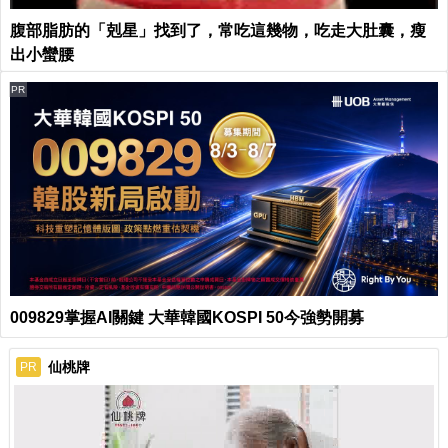
腹部脂肪的「剋星」找到了，常吃這幾物，吃走大肚囊，瘦
出小蠻腰
PR
009829掌握AI關鍵 大華韓國KOSPI 50今強勢開募
仙桃牌
PR