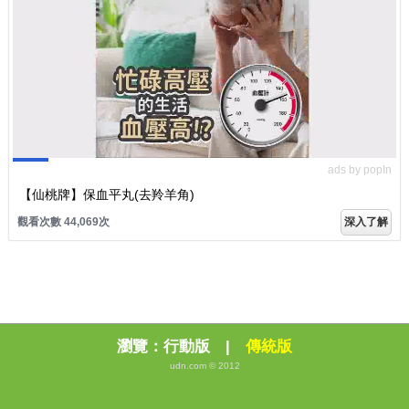
ads by popIn
【仙桃牌】保血平丸(去羚羊角)
觀看次數 44,070次
深入了解
瀏覽：
行動版
|
傳統版
udn.com © 2012