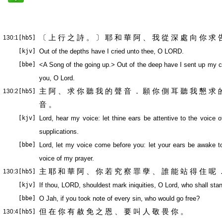
〔 上 行 之 詩 。 〕 耶 和 華 阿 、 我 從 深 處 向 你 求 
130:1
[hb5]
[kjv]
Out of the depths have I cried unto thee, O LORD.
[bbe]
<A Song of the going up.> Out of the deep have I sent up my c
you, O Lord.
主 阿 、 求 你 聽 我 的 聲 音 ． 願 你 側 耳 聽 我 懇 求 
130:2
[hb5]
音 。
[kjv]
Lord, hear my voice: let thine ears be attentive to the voice 
supplications.
[bbe]
Lord, let my voice come before you: let your ears be awake t
voice of my prayer.
主 耶 和 華 阿 、 你 若 究 察 罪 孽 、 誰 能 站 得 住 呢 
130:3
[hb5]
[kjv]
If thou, LORD, shouldest mark iniquities, O Lord, who shall sta
[bbe]
O Jah, if you took note of every sin, who would go free?
但 在 你 有 赦 免 之 恩 、 要 叫 人 敬 畏 你 。
130:4
[hb5]