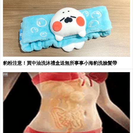
豹粉注意！買中油洗沐禮盒送無所事事小海豹洗臉髮帶
PR