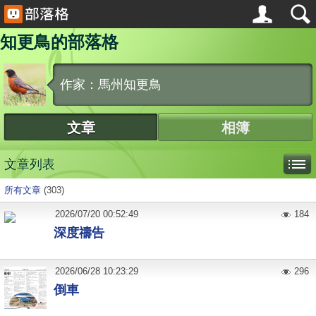
知更鳥的部落格
作家：馬州知更鳥
文章
相簿
文章列表
所有文章
(303)
2026
/
07
/
20
00:52:49
184
深度禱告
2026
/
06
/
28
10:23:29
296
倒車