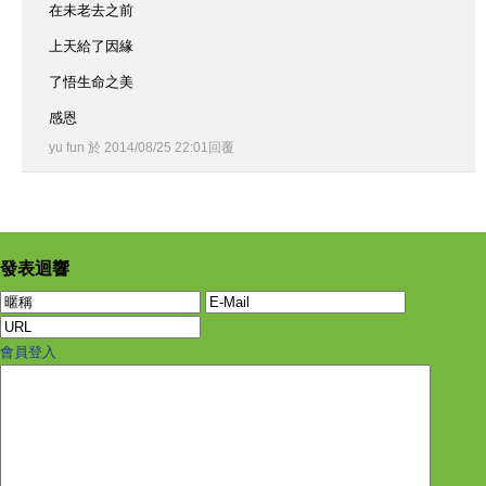
在未老去之前
上天給了因緣
了悟生命之美
感恩
yu fun
於
2014
/
08
/
25
22
:
01
回覆
發表迴響
會員登入