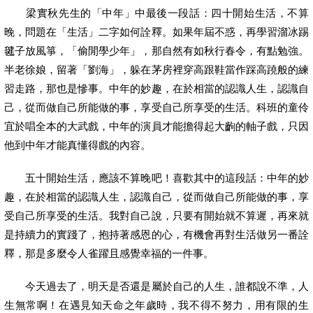
梁實秋先生的「中年」中最後一段話：四十開始生活，不算
晚，問題在「生活」二字如何詮釋。如果年屆不惑，再學習溜冰踢
毽子放風箏，「偷閒學少年」，那自然有如秋行春令，有點勉強。
半老徐娘，留著「劉海」，躲在茅房裡穿高跟鞋當作踩高蹺般的練
習走路，那也是慘事。中年的妙趣，在於相當的認識人生，認識自
己，從而做自己所能做的事，享受自己所享受的生活。科班的童伶
宜於唱全本的大武戲，中年的演員才能擔得起大齣的軸子戲，只因
他到中年才能真懂得戲的內容。
五十開始生活，應該不算晚吧！喜歡其中的這段話：中年的妙
趣，在於相當的認識人生，認識自己，從而做自己所能做的事，享
受自己所享受的生活。我對自己說，只要有開始就不算遲，再來就
是持續力的實踐了，抱持著感恩的心，有機會再對生活做另一番詮
釋，那是多麼令人雀躍且感覺幸福的一件事。
今天過去了，明天是否還是屬於自己的人生，誰都說不準，人
生無常啊！在遇見知天命之年歲時，我不得不努力，用有限的生