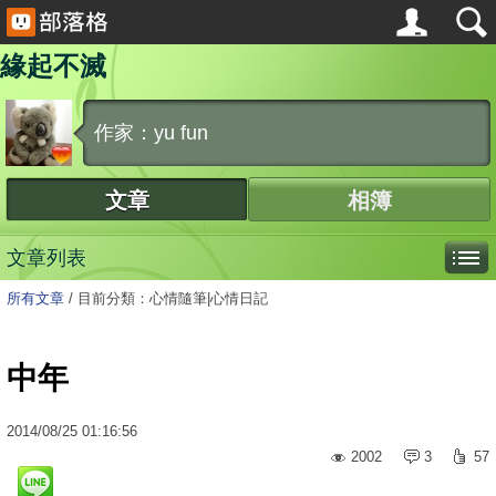
緣起不滅
作家：yu fun
文章
相簿
文章列表
所有文章
/
目前分類：心情隨筆|心情日記
中年
2014
/
08
/
25
01:16:56
2002
3
57