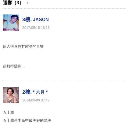
迴響（3） ：
3樓.
JASON
2017
/
05
/
18
18
:
13
個人很喜歡甘露譜的音樂
很難得聽到 ..
2樓.
* 六月 *
2014
/
09
/
09
07
:
47
五十歲
五十歲是生命中最美好的階段