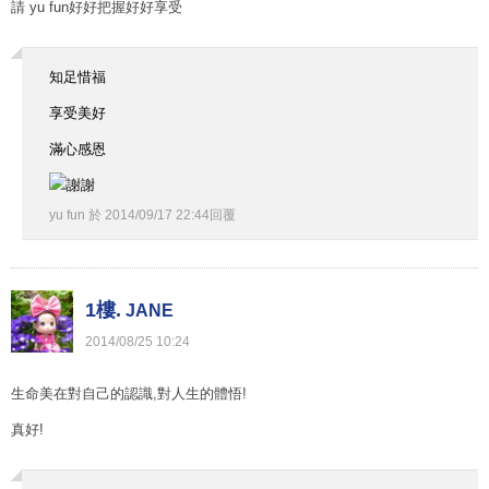
請 yu fun好好把握好好享受
知足惜福
享受美好
滿心感恩
yu fun
於
2014
/
09
/
17
22
:
44
回覆
1樓.
JANE
2014
/
08
/
25
10
:
24
生命美在對自己的認識,對人生的體悟!
真好!