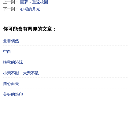
上一則：
圓夢～重返校園
下一則：
心裡的月光
你可能會有興趣的文章：
並非偶然
空白
晚秋的沁涼
小聚不斷，大聚不散
隨心而去
美好的烙印