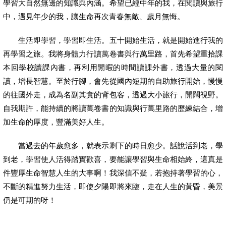
學習大自然無邊的知識與內涵。希望已經中年的我，在閱讀與旅行
中，遇見年少的我，讓生命再次青春無敵、歲月無悔。
生活即學習，學習即生活。五十開始生活，就是開始進行我的
再學習之旅。我將身體力行讀萬卷書與行萬里路，首先希望重拾課
本回學校讀課內書，再利用閒暇的時間讀課外書，透過大量的閱
讀，增長智慧。至於行腳，會先從國內短期的自助旅行開始，慢慢
的往國外走，成為名副其實的背包客，透過大小旅行，開闊視野。
自我期許，能持續的將讀萬卷書的知識與行萬里路的歷練結合，增
加生命的厚度，豐滿美好人生。
當過去的年歲愈多，就表示剩下的時日愈少。話說活到老，學
到老，學習使人活得踏實歡喜，要能讓學習與生命相始終，這真是
件豐厚生命智慧人生的大事啊！我深信不疑，若抱持著學習的心，
不斷的精進努力生活，即使夕陽即將來臨，走在人生的黃昏，美景
仍是可期的呀！