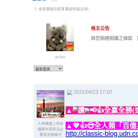
☆ 本部落格訪客簿 歡迎你留言唷!
格主公告
與您相遇相識之緣起 
yu fun
2021/04/23 17:10
▲
📢👍全贏全勝
人神佛魔上帝各
▲💖👍😎全人類「百
種萬年禍害沒必
http://classic-blog.ud
要再丟臉萬代