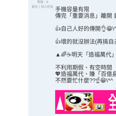
等級：8
留言
｜
加入好友
手機容量有限
傳完「重要消息」離開 
👍自己人好的傳開👌😁\^
👍壞的就沒辦法(再搞自己人
▲🌈☕明天
「造福萬代」
不利用期假、有空時
💖造福萬代、賺「百
不然要忙什麼??☝️😁\^^