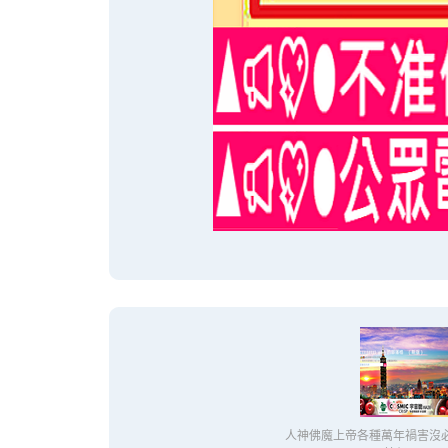
人神佛魔上帝各種萬年禍害沒