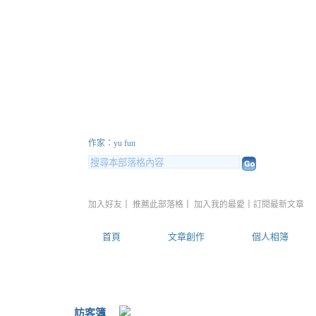
緣起不滅
（
新版
）
作家：yu fun
加入好友
｜
推薦此部落格
｜
加入我的最愛
｜
訂閱最新文章
首頁
文章創作
個人相簿
訪客簿