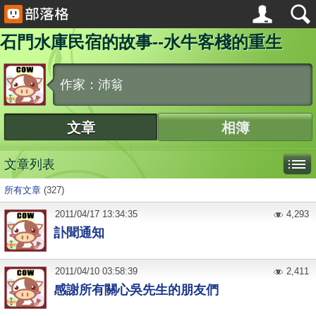
石門水庫民宿的故事--水牛客棧的重生
作家：沛翁
文章
相簿
文章列表
所有文章
(327)
2011
/
04
/
17
13:34:35
4,293
訃聞通知
2011
/
04
/
10
03:58:39
2,411
感謝所有關心吳先生的朋友們