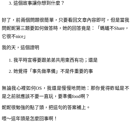
這個故事讓你想到什麼？
好了，前兩個問題很簡單，只要看回文章內容即可，但是當我
問妮妮第三題要如何做答時，她的回答竟是：「螞蟻不
Share
，
它很不
nice
」
我的天，這個證明
我平時宣導要跟弟弟共用東西有功；還是
她覺得「事先做準備」不是件重要的事
無論我心裡如何
OS
，我還是慢慢地問她：那你覺得蚱蜢是不
是之前就應該不要一直玩，要準備
food
啊？
妮妮很勉強的點了頭，把這句的答案補上。
喂～這年頭是怎麼回事啊！