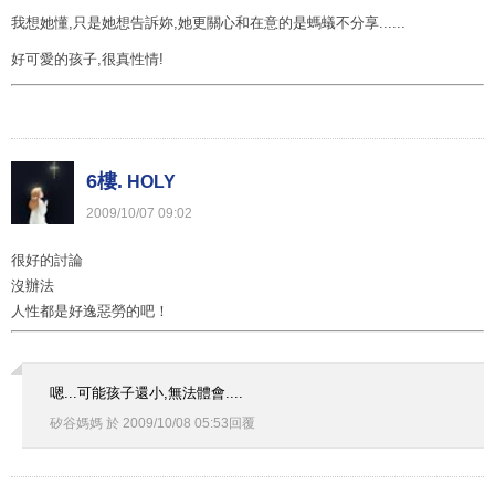
我想她懂,只是她想告訴妳,她更關心和在意的是螞蟻不分享......
好可愛的孩子,很真性情!
6樓.
HOLY
2009
/
10
/
07
09
:
02
很好的討論
沒辦法
人性都是好逸惡勞的吧！
嗯...可能孩子還小,無法體會....
矽谷媽媽
於
2009
/
10
/
08
05
:
53
回覆