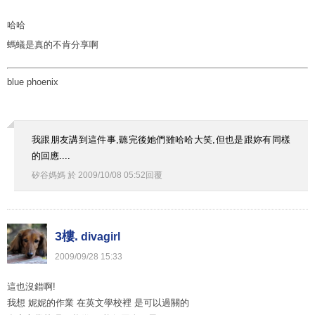
哈哈
螞蟻是真的不肯分享啊
blue phoenix
我跟朋友講到這件事,聽完後她們雖哈哈大笑,但也是跟妳有同樣
的回應....
矽谷媽媽
於
2009
/
10
/
08
05
:
52
回覆
3樓.
divagirl
2009
/
09
/
28
15
:
33
這也沒錯啊!
我想 妮妮的作業 在英文學校裡 是可以過關的