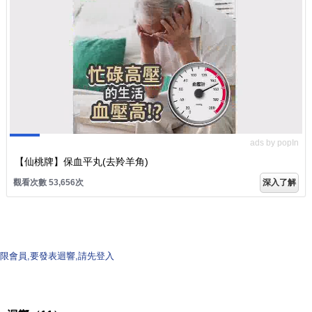
ads by popIn
【仙桃牌】保血平丸(去羚羊角)
觀看次數 53,656次
深入了解
限會員,要發表迴響,請先登入