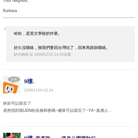
Your neighbor,
Barbara
哈哈，是英文學校的作業。
好久沒聯絡，換我們要回台灣玩了，回來再跟妳聯絡。
矽谷媽媽
於
2009
/
12
/
15
14
:
45
回覆
9樓.
2009
/
11
/
04
02
:
34
終於可以留言了
居然找到我UDN的名稱和密碼~總算可以留言了~YA~真感人...