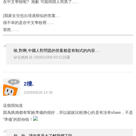
在中文學校呢? 抱歉 可能得因人而異了.....
(我家女兒也出現過類似的答案....
很不幸的是在中文學校裡......
當然.......
唉,對啊,中國人對問題的答案都是有制式的內容....
矽谷媽媽
於
2009
/
10
/
08
05
:
51
回覆
2樓.
2009
/
09
/
28
14
:
36
這個我知道
因為媽媽都有幫她準備的很好，所以妮妮比較擔心的是有沒有share，不是
“準備”的部份啦！
妳...妳...講的真是太了解我們了啦....