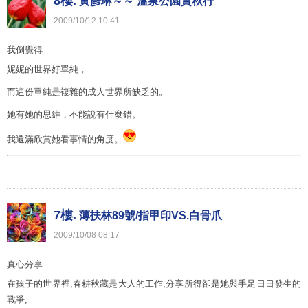
8樓.
黃彥琳～～ 溫泉公園賞秋行
2009
/
10
/
12
10
:
41
我倒覺得
妮妮的世界好單純，
而這份單純是複雜的成人世界所缺乏的。
她有她的思維，不能說有什麼錯。
我還滿欣賞她看事情的角度。
7樓.
薄扶林89號/指甲印VS.白骨爪
2009
/
10
/
08
08
:
17
真心分享
在孩子的世界裡,春耕秋藏是大人的工作,分享所得卻是她與手足日日發生的
戰爭,