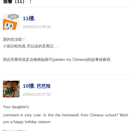
迴響（11） ：
11樓.
2010
/
01
/
13
08
:
34
講的也沒錯ㄚ
小孩比較純真,所以說的是實話....
我反而覺得就是這種模臨兩可(pardon my Chinese)的故事很麻煩.
10樓.
芭芭辣
2009
/
12
/
15
07
:
00
Your daughter's
comment is very cute. Is this the homework from Chinese school? Wish
you a happy holiday season.