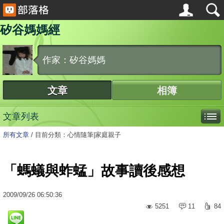
矽谷媽媽經
作家：矽谷媽媽
文章
相簿
文章列表
所有文章
/
目前分類：心情隨筆|家庭親子
「螞蟻與蚱蜢」故事讀後感想
2009
/
09
/
26
06:50:36
5251
11
84