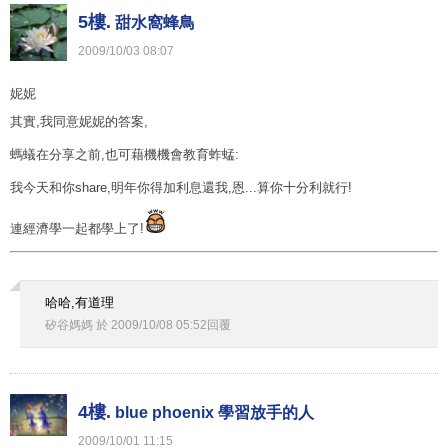
5樓.
甜水窩蜂鳥
2009
/
10
/
03
08
:
07
妮妮
其實,我同意妮妮的答案,
螞蟻在分享之前,也可藉機機會教育蚱蜢:
我今天和你share,明年你得加利息還我,恩...算你十分利就行!
連經濟學一起都學上了!
哈哈,有道理
矽谷媽媽
於
2009
/
10
/
08
05
:
52
回覆
4樓.
blue phoenix 學習放手的人
2009
/
10
/
01
11
:
15