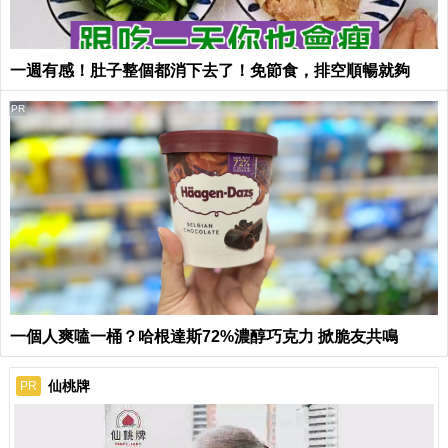
一週有感！肚子整個都消下去了！免節食，排空順暢就夠
PR
一個人爽嗑一桶？哈根達斯72%濃醇巧克力 掀脆友共鳴
仙桃牌
PR