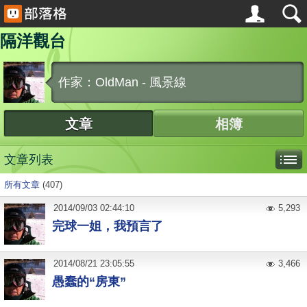
隔洋觀台
作家：OldMan - 風景線
文章
相簿
文章列表
所有文章
(407)
2014
/
09
/
03
02:44:10
5,293
完球一姐，我預言了
2014
/
08
/
21
23:05:55
3,466
愚蠢的“房東”