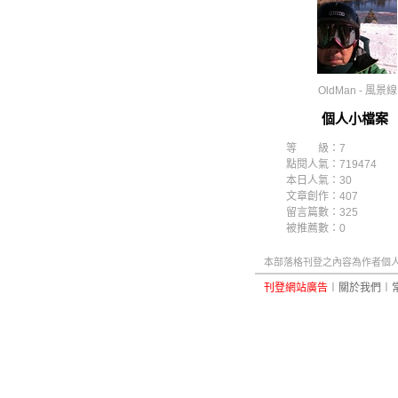
OldMan - 風景線
個人小檔案
等 級：7
點閱人氣：719474
本日人氣：30
文章創作：407
留言篇數：325
被推薦數：
0
本部落格刊登之內容為作者個人自
刊登網站廣告
︱
關於我們
︱