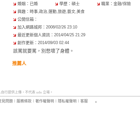
婚姻：已婚
學歷：碩士
職業：金融/保險
興趣：時事,政治,運動,旅遊,藝文,美食
公開信箱：
加入網路城邦：2008/02/26 23:10
最近更新個人資訊：2014/04/25 21:29
創作更新：2014/09/03 02:44
該罵就要罵，別憋壞了身體。
推薦人
行提供上傳，不代表 udn 立場。
常見問題
︱
服務條款
︱
著作權聲明
︱
隱私權聲明
︱
客服