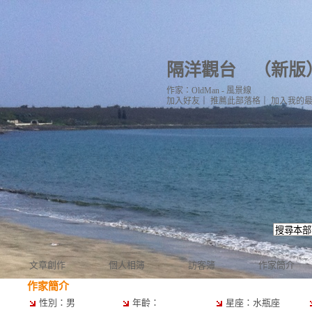
隔洋觀台
（
新版
作家：OldMan - 風景線
加入好友
｜
推薦此部落格
｜
加入我的
文章創作
個人相簿
訪客簿
作家簡介
作家簡介
性別：男
年齡：
星座：水瓶座