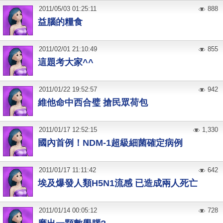
2011
/
05
/
03
01:25:11
888
益腦的糧食
2011
/
02
/
01
21:10:49
855
這題考大家^^
2011
/
01
/
22
19:52:57
942
維他命中西合璧 搶民眾荷包
2011
/
01
/
17
12:52:15
1,330
國內首例！NDM-1超級細菌確定病例
2011
/
01
/
17
11:11:42
642
埃及爆發人類H5N1流感 已造成兩人死亡
2011
/
01
/
14
00:05:12
728