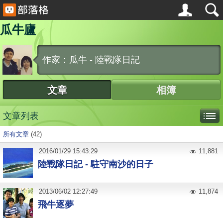
瓜牛廬
作家：瓜牛 - 陸戰隊日記
文章
相簿
文章列表
所有文章
(42)
2016
/
01
/
29
15:43:29
11,881
陸戰隊日記 - 駐守南沙的日子
2013
/
06
/
02
12:27:49
11,874
飛牛逐夢