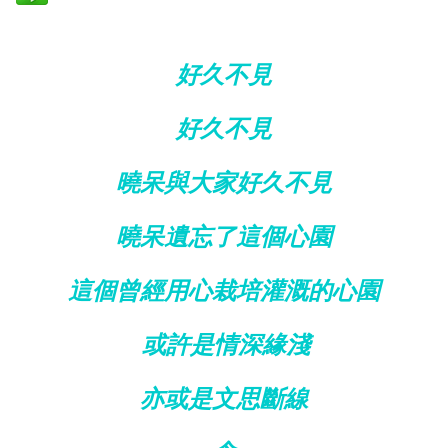
好久不見
好久不見
曉呆與大家好久不見
曉呆遺忘了這個心園
這個曾經用心栽培灌溉的心園
或許是情深緣淺
亦或是文思斷線