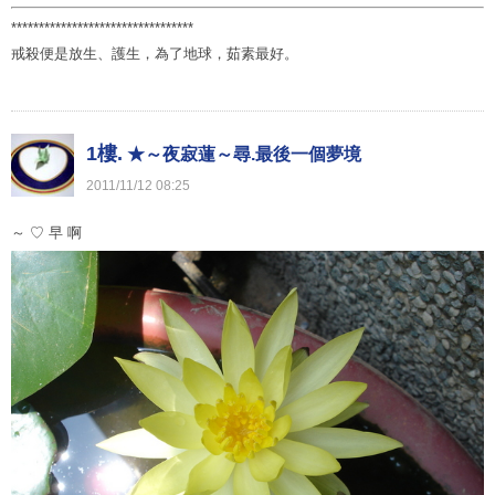
*********************************
戒殺便是放生、護生，為了地球，茹素最好。
1樓.
★～夜寂蓮～尋.最後一個夢境
2011
/
11
/
12
08
:
25
～ ♡ 早 啊