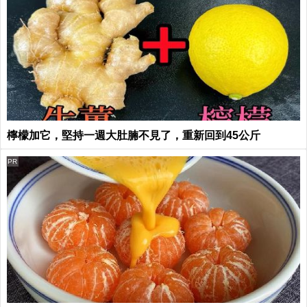
檸檬加它，堅持一週大肚腩不見了，重新回到45公斤
PR