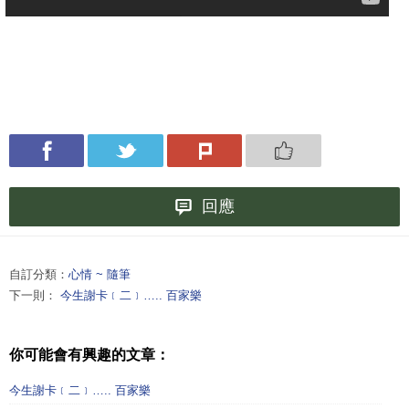
回應
自訂分類：
心情 ~ 隨筆
下一則：
今生謝卡﹝二﹞….. 百家樂
你可能會有興趣的文章：
今生謝卡﹝二﹞….. 百家樂