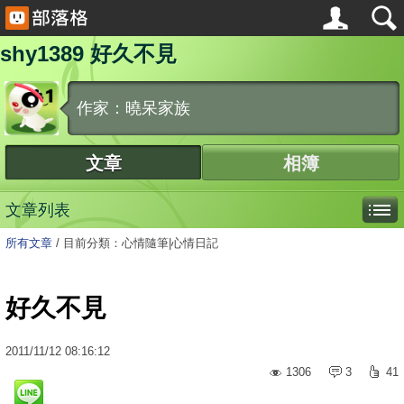
shy1389 好久不見
作家：曉呆家族
文章
相簿
文章列表
所有文章
/
目前分類：心情隨筆|心情日記
好久不見
2011
/
11
/
12
08:16:12
1306
3
41