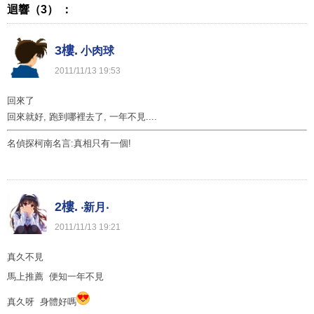
迴響（3） ：
3樓.
小肉球
2011
/
11
/
13
19
:
53
回來了
回來就好, 跑到哪裡去了, 一年不見....
名偵探柯南名言:真相只有一個!
2樓.
‧新月‧
2011
/
11
/
13
19
:
21
真久不見
馬上推薦 便知一年不見
真久呀 身體好嗎