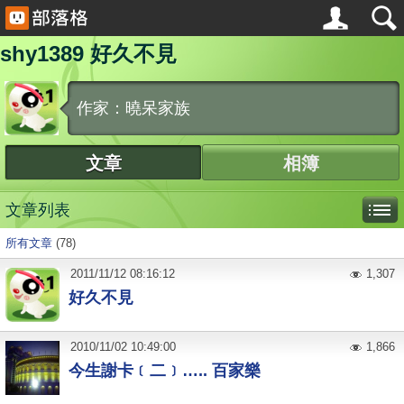
shy1389 好久不見
作家：曉呆家族
文章
相簿
文章列表
所有文章
(78)
2011
/
11
/
12
08:16:12
1,307
好久不見
2010
/
11
/
02
10:49:00
1,866
今生謝卡﹝二﹞….. 百家樂