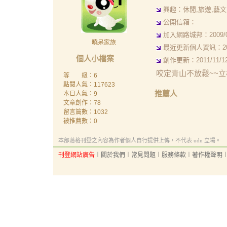
興趣：休閒,旅遊,藝文,
公開信箱：
加入網路城邦：2009/07/
曉呆家族
最近更新個人資訊：2009/
個人小檔案
創作更新：2011/11/12 
咬定青山不放鬆~~立
等 級：6
點閱人氣：117623
推薦人
本日人氣：9
文章創作：78
留言篇數：1032
被推薦數：
0
本部落格刊登之內容為作者個人自行提供上傳，不代表 udn 立場。
刊登網站廣告
︱
關於我們
︱
常見問題
︱
服務條款
︱
著作權聲明