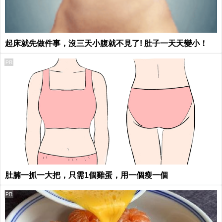
起床就先做件事，沒三天小腹就不見了! 肚子一天天變小！
PR
肚腩一抓一大把，只需1個雞蛋，用一個瘦一個
PR