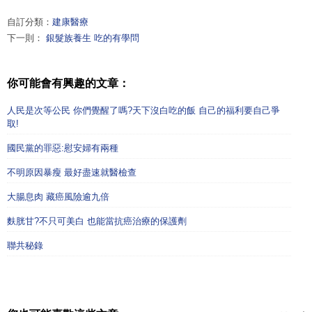
自訂分類：
建康醫療
下一則：
銀髮族養生 吃的有學問
你可能會有興趣的文章：
人民是次等公民 你們覺醒了嗎?天下沒白吃的飯 自己的福利要自己爭
取!
國民黨的罪惡:慰安婦有兩種
不明原因暴瘦 最好盡速就醫檢查
大腸息肉 藏癌風險逾九倍
麩胱甘?不只可美白 也能當抗癌治療的保護劑
聯共秘錄