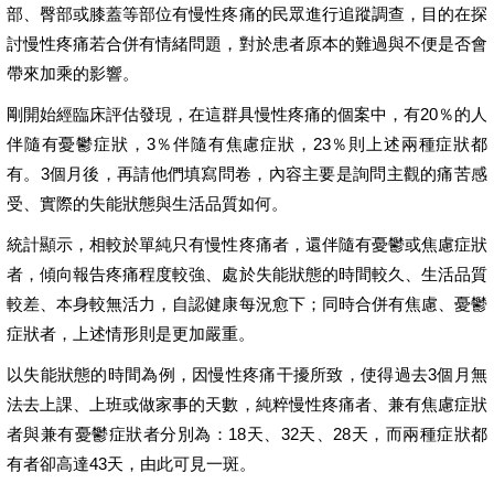
部、臀部或膝蓋等部位有慢性疼痛的民眾進行追蹤調查，目的在探
討慢性疼痛若合併有情緒問題，對於患者原本的難過與不便是否會
帶來加乘的影響。
剛開始經臨床評估發現，在這群具慢性疼痛的個案中，有20％的人
伴隨有憂鬱症狀，3％伴隨有焦慮症狀，23％則上述兩種症狀都
有。3個月後，再請他們填寫問卷，內容主要是詢問主觀的痛苦感
受、實際的失能狀態與生活品質如何。
統計顯示，相較於單純只有慢性疼痛者，還伴隨有憂鬱或焦慮症狀
者，傾向報告疼痛程度較強、處於失能狀態的時間較久、生活品質
較差、本身較無活力，自認健康每況愈下；同時合併有焦慮、憂鬱
症狀者，上述情形則是更加嚴重。
以失能狀態的時間為例，因慢性疼痛干擾所致，使得過去3個月無
法去上課、上班或做家事的天數，純粹慢性疼痛者、兼有焦慮症狀
者與兼有憂鬱症狀者分別為：18天、32天、28天，而兩種症狀都
有者卻高達43天，由此可見一斑。