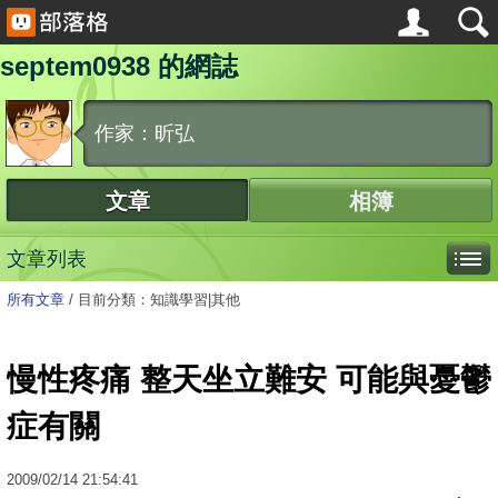
septem0938 的網誌
作家：昕弘
文章
相簿
文章列表
所有文章
/
目前分類：知識學習|其他
慢性疼痛 整天坐立難安 可能與憂鬱
症有關
2009
/
02
/
14
21:54:41