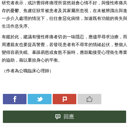
研究者表示，或許覺得疼痛理所當然就會心情不好，與慢性疼痛共
存的憂鬱、焦慮症狀常被患者及其家屬所忽視，在未被辨識出與進
一步介入處理的情況下，往往會惡化病情，加速既有功能的喪失與
生活作息失序。
有鑑於此，建議有慢性疼痛者切勿一味隱忍，應儘早尋求治療，而
周遭親友也要提高警覺，若發現患者有不尋常的情緒起伏，整個人
變得容易失眠、暴躁易怒或食慾不振時，應鼓勵接受心理衛生專業
的協助，藉以重拾身心的平衡。
（作者為公職臨床心理師）
回應