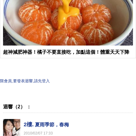
超神減肥神器！橘子不要直接吃，加點這個！體重天天下降
限會員,要發表迴響,請先登入
迴響（2） ：
2樓.
夏雨季節，春梅
2010
/
02
/
07
17
:
33