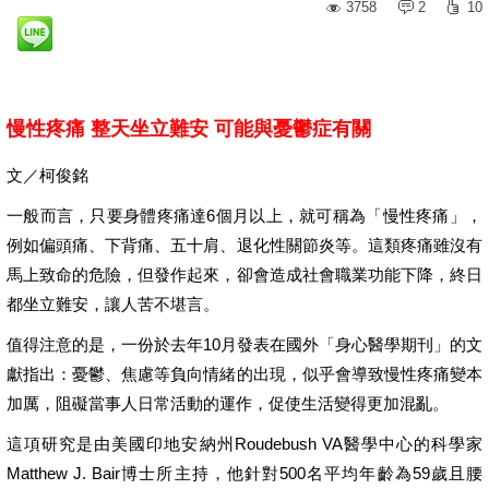
3758
2
10
慢性疼痛 整天坐立難安 可能與憂鬱症有關
文／柯俊銘
一般而言，只要身體疼痛達6個月以上，就可稱為「慢性疼痛」，
例如偏頭痛、下背痛、五十肩、退化性關節炎等。這類疼痛雖沒有
馬上致命的危險，但發作起來，卻會造成社會職業功能下降，終日
都坐立難安，讓人苦不堪言。
值得注意的是，一份於去年10月發表在國外「身心醫學期刊」的文
獻指出：憂鬱、焦慮等負向情緒的出現，似乎會導致慢性疼痛變本
加厲，阻礙當事人日常活動的運作，促使生活變得更加混亂。
這項研究是由美國印地安納州Roudebush VA醫學中心的科學家
Matthew J. Bair博士所主持，他針對500名平均年齡為59歲且腰