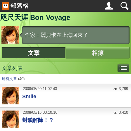
咫尺天涯 Bon Voyage
作家：麗貝卡在上海回來了
文章
相簿
文章列表
所有文章
(40)
2008
/
05
/
20
11:02:43
3,799
Smile
2008
/
05
/
15
00:10:10
3,410
封鎖解除！？