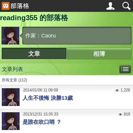
reading355 的部落格
作家：Caoru
文章
相簿
文章列表
所有文章
(112)
2014
/
01
/
06
11:09:09
1,226
人生不後悔 決勝13歲
2013
/
12
/
31
15:05:33
919
是誰在吹口哨 ？