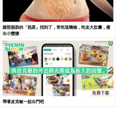
腹部脂肪的「剋星」找到了，常吃這幾物，吃走大肚囊，瘦
出小蠻腰
PR
帶著皮克敏一起出門吧