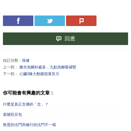
回應
自訂分類：
保健
上一則：
鹽水泡腳好處多，九點泡腳最補腎
下一則：
心臟3條大動脈阻塞良方
你可能會有興趣的文章：
什麼是真正念佛的「念」？
菜脯煎豆包
救度的法門與修行的法門不一樣