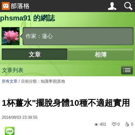
phsma91 的網誌
作家：蓮心
文章
相簿
文章列表
所有文章
/
目前分類：知識學習|其他
1杯薑水"擺脫身體10種不適超實用
2014
/
08
/
03
23:39:55
401
0
0