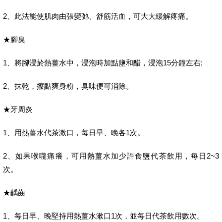
2、此法能使肌肉由張變弛、舒筋活血，可大大緩解疼痛。
★腳臭
1、將腳浸於熱薑水中，浸泡時加點鹽和醋，浸泡15分鐘左右;
2、抹乾，擦點爽身粉，臭味便可消除。
★牙周炎
1、用熱薑水代茶漱口，每日早、晚各1次。
2、如果喉嚨痛癢，可用熱薑水加少許食鹽代茶飲用，每日2~3
次。
★齲齒
1、每日早、晚堅持用熱薑水漱口1次，並每日代茶飲用數次。