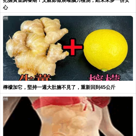
把握黃金調養期！父親節做宸曜腦力檢測，給未來多一份安
心
PR
檸檬加它，堅持一週大肚腩不見了，重新回到45公斤
PR