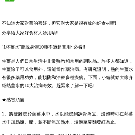
不知道大家對薑的喜好，但它對大家是很有效的好食材唷!
分享給大家好食材大妙用唷!!
"1杯薑水"擺脫身體10種不適超實用~必看!!
生薑是人們日常生活中非常熟悉和常用的調味品。許多人都知道，
生薑除了可以食用外，還能當作藥治病。有研究證明，熱的生薑水
有很多藥用功效，能預防和治療多種疾病。下面，小編就給大家介
紹熱薑水的10大治病奇效。趕緊來了解一下吧!
★感冒頭痛
1、將雙腳浸於熱薑水中，水以能浸到踝骨為宜。浸泡時可在熱薑
水中加點鹽、醋，並不斷添加熱水，浸泡至腳麵發紅為止。