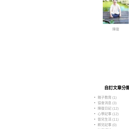
陳復
自訂文章分
‧
親子教育 (1)
‧
協會消息 (3)
‧
陳復日記 (12)
‧
心學記事 (12)
‧
晉兒生活 (11)
‧
孵兒記事 (0)