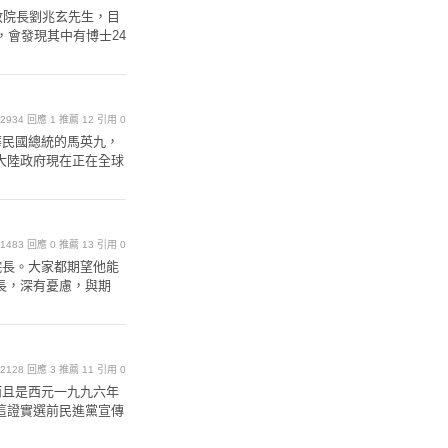
院長劉兆玄先生，目
，會發現其中有博士24
覽 2934 回應 1 推薦 12 引用 0
華民國總統的馬英九，
大陸政府現在正在全球
覽 1483 回應 0 推薦 13 引用 0
院長。大家都期望他能
長，深有憂慮，與期
覽 2128 回應 3 推薦 11 引用 0
而且是西元一九九六年
這證實選前民進黨宣傳