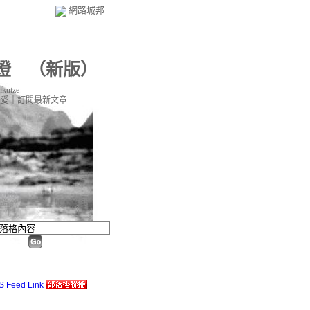
網路城邦
燈
（
新版
）
kutze
最愛
｜
訂閱最新文章