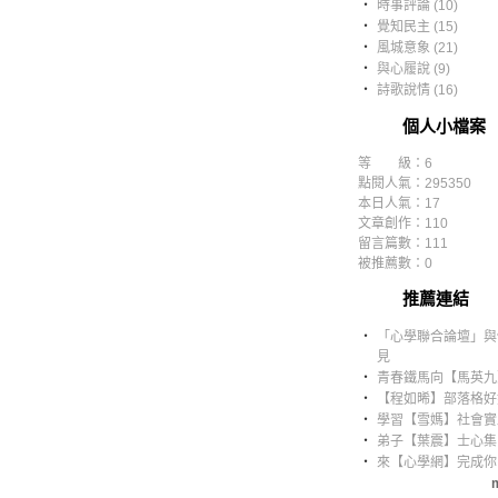
‧
時事評論 (10)
‧
覺知民主 (15)
‧
風城意象 (21)
‧
與心履說 (9)
‧
詩歌說情 (16)
個人小檔案
等 級：6
點閱人氣：295350
本日人氣：17
文章創作：110
留言篇數：111
被推薦數：
0
推薦連結
‧
「心學聯合論壇」與
見
‧
青春鐵馬向【馬英九
‧
【程如晞】部落格好
‧
學習【雪媽】社會實
‧
弟子【葉震】士心集
‧
來【心學網】完成你
m