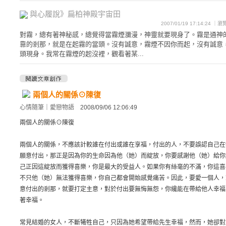
與心履說》扁柏神殿宇宙田
2007/01/19 17:14:24 ｜
對霧，總有著神秘感，總覺得當霧煙瀰漫，神靈就要現身了。霧是通神
靠的剎那，就是在起霧的當頭。沒有誠意，霧煙不因你而起，沒有誠意
頭現身。我常在霧煙的起沒裡，觀看著某...
兩個人的關係⊙陳復
心情隨筆
｜
愛戀物語
2008/09/06 12:06:49
兩個人的關係⊙陳復
兩個人的關係，不應該計較誰在付出或誰在享福，付出的人，不要誤認自己在
願意付出，那正是因為你的生命因為他（她）而綻放，你要感謝他（她）給你
己正因這綻放而獲得喜樂，你是最大的受益人。如果你有絲毫的不滿，你這喜
不只他（她）無法獲得喜樂，你自己都會開始感覺痛苦。因此，要愛一個人，
意付出的剎那，就要打定主意，對於付出要無悔無怨，你纔能在帶給他人幸福
著幸福。
常見結婚的女人，不斷犧牲自己，只因為她希望帶給先生幸福，然而，她卻對