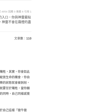
瀏覽 4954 回應 0 推薦 6 引用 1
的入口，你與神靈最貼
，神靈不會在霧煙的盡
文章數：
110
犧牲，其實，你會如此
綻放生命的機會，你自
樂的狀態就會被剝削，
就要甘於犧牲，當你願
的同時，自己同樣感覺
於自己這樣「做牛做