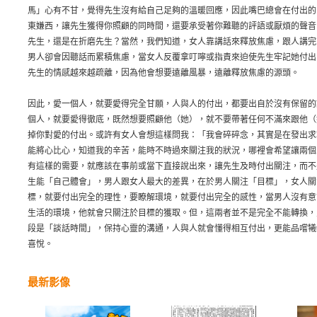
馬」心有不甘，覺得先生沒有給自己足夠的溫暖回應，因此嘴巴總會在付出的
東嫌西，讓先生獲得你照顧的同時間，還要承受著你難聽的評語或厭煩的聲音
先生，還是在折磨先生？當然，我們知道，女人靠講話來釋放焦慮，跟人講完
男人卻會因聽話而累積焦慮，當女人反覆拿叮嚀或指責來迫使先生牢記她付出
先生的情感越來越疏離，因為他會想要遠離風暴，遠離釋放焦慮的源頭。
因此，愛一個人，就要愛得完全甘願，人與人的付出，都要出自於沒有保留的
個人，就要愛得徹底，既然想要照顧他（她），就不要帶著任何不滿來跟他（
掉你對愛的付出。或許有女人會想這樣問我：「我會碎碎念，其實是在發出求
能將心比心，知道我的辛苦，能時不時過來關注我的狀況，哪裡會希望讓兩個
有這樣的需要，就應該在事前或當下直接說出來，讓先生及時付出關注，而不
生能「自己體會」，男人跟女人最大的差異，在於男人關注「目標」，女人關
標，就要付出完全的理性，要瞭解環境，就要付出完全的感性，當男人沒有意
生活的環境，他就會只關注於目標的獲取。但，這兩者並不是完全不能轉換，
段是「談話時間」，保持心靈的溝通，人與人就會懂得相互付出，更能品嚐犧
喜悅。
最新影像