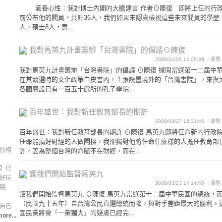
涵養心性：我對博士內閣的大膽建言 作者⊙陳復 即將上任的行政
前公布他的閣員，共計36人，我們如果來認真檢視這些未來閣員的學歷
人，碩士8人，意...
我對馬英九計畫籌辦「台灣書院」的倡議⊙陳復
2008/04/06 11:06:29 ｜瀏
我對馬英九計畫籌辦「台灣書院」的倡議 ⊙陳復 據聞當選第十二屆中
在其競選時的文化政策白皮書內，主張設置境外的「台灣書院」，來與
各國廣設已有一百五十餘所的孔子學院...
百年盛世：我對新任教育部長的期許
2008/03/27 12:31:45 ｜瀏
百年盛世：我對新任教育部長的期許 ⊙陳復 馬英九即將任命新的行政
任命能搞好財經的人做閣揆，我卻獨對他將任命什麼樣的人擔任教育部
你相
許，因為整個台灣的命脈不在財經，而在...
】行
讓我們開始監督馬英九
好玩
2008/03/23 14:14:48 ｜瀏
踐
讓我們開始監督馬英九 ⊙陳復 馬英九當選第十二屆中華民國的總統，
（民國九十五年）自台灣公民直選總統而降，與對手差距最大的勝利。
自己
國民黨將會「一黨獨大」的疑慮已經完...
ore...