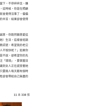
當下，不停碎碎念，嫌
，這時候，你是在照顧
就會覺得沒事了，偏偏
的辛苦，結果卻會使得
誠意，你既然願意愛這
她）生活，這樣會抵銷
救訊號，希望我的老公
人不愉快呢？」如果你
是不說，卻希望你的先
注「環境」，要掌握目
識到女人正在感受著她
只要兩人每天都有個時
牲卻會帶給自己無盡的
11
本
338
張