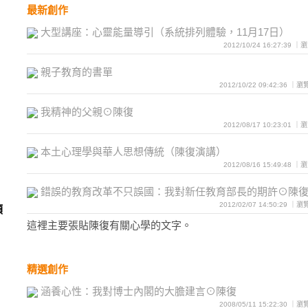
最新創作
大型講座：心靈能量導引（系統排列體驗，11月17日）
2012/10/24 16:27:39 
親子教育的書單
2012/10/22 09:42:36 ｜
我精神的父親⊙陳復
2012/08/17 10:23:01 
本土心理學與華人思想傳統（陳復演講）
2012/08/16 15:49:48 
錯誤的教育改革不只誤國：我對新任教育部長的期許⊙陳
2012/02/07 14:50:29 ｜
類
這裡主要張貼陳復有關心學的文字。
精選創作
涵養心性：我對博士內閣的大膽建言⊙陳復
2008/05/11 15:22:30 ｜