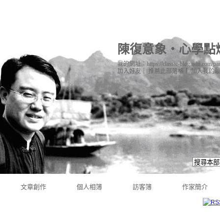
陳復意象‧心學點
我的網址：https://classic-blog.udn.com/pan
加入好友
｜
推薦此部落格
｜
加入我的
文章創作
個人相簿
訪客簿
作家簡介