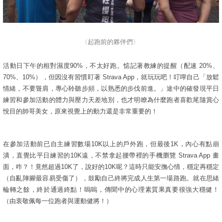
〈起跑前的夥伴們〉
活動日下午的相對濕度90%，不太好跑。惦記著教練的提醒（配速 20%、
70%、10%），但因沒有習慣盯著 Strava App，就玩玩吧！叮嚀自己「放鬆
情緒，不要聳肩，專心聆聽步頻，以熟悉的步伐前進。」途中的確發現平日
練習和參加活動的體力與壓力天差地別，也才明瞭為什麼跑者喜歡尾隨賞心
悅目的帥哥美女，原來視覺上的動力還是非常重要的！
在參加活動前已自主練習數場10K以上的戶外跑，但最後1K，內心有點崩
潰，直覺比平日練習的10K遠，不禁拿起腰帶裡的手機瀏覽 Strava App 畫
面，咋？！竟然超過10K了，說好的10K呢？這時只能安撫心情，穩定再穩定
（自亂陣腳最容易受傷了），鼓勵自己終將完成人生第一場路跑。就在思緒
輪轉之餘，終於通過終點！嗚嗚，傳聞中的心理素質果真要很強大穩健！
（由衷敬佩每一位跑者與運動健將！）