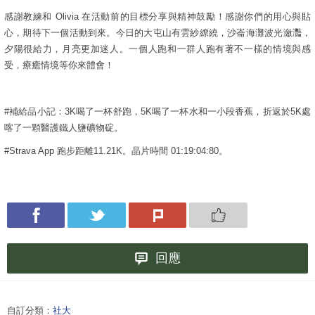
感謝教練和 Olivia 在活動前的目標分享與精神鼓勵！感謝你們的用心與貼
心，期待下一個活動到來。今日的大屯山有雲紗繚繞，沙崙海灘波光瀲灩，
夕陽很給力，月亮更加迷人。一個人跑和一群人跑有著不一樣的情境與感
受，療癒情境等你來體會！
#補給品小記：3K喝了一杯舒跑，5K喝了一杯水和一小段香蕉，折返於5K處
喀了一顆醫護鐵人鹽礦物碇。
#Strava App 跑步距離11.21K。晶片時間 01:19:04:80。
回應
自訂分類：
社大