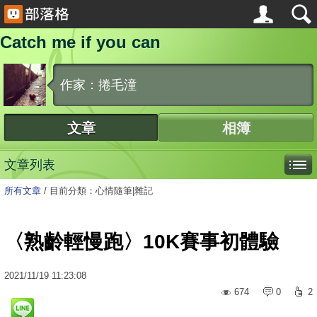
Catch me if you can
作家：捲毛潼
文章
相簿
文章列表
所有文章
/
目前分類：心情隨筆|雜記
〈熟齡輕慢跑〉10K賽事初體驗
2021
/
11
/
19
11:23:08
674
0
2