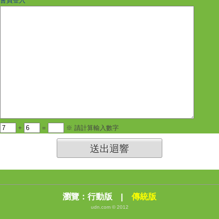
會員登入
+
=
※ 請計算輸入數字
送出迴響
瀏覽：
行動版
|
傳統版
udn.com © 2012