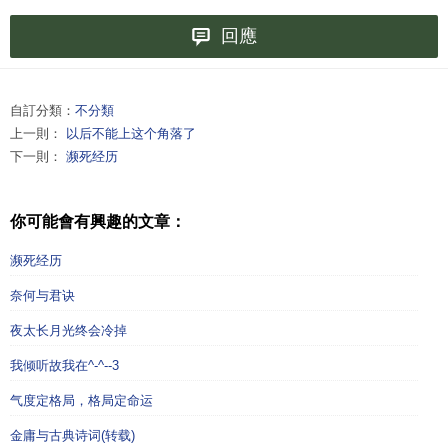
回應
自訂分類：
不分類
上一則：
以后不能上这个角落了
下一則：
濒死经历
你可能會有興趣的文章：
濒死经历
奈何与君诀
夜太长月光终会冷掉
我倾听故我在^-^--3
气度定格局，格局定命运
金庸与古典诗词(转载)