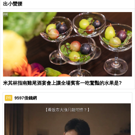
出小蠻腰
PR
米其林指南雞尾酒宴會上讓全場賓客一吃驚豔的水果是?
9597借錢網
PR