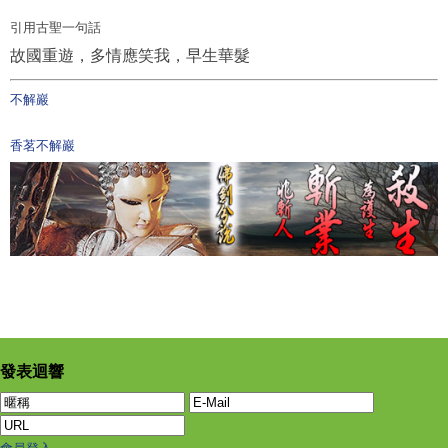
引用古聖一句話
故國重遊，
多情應笑我，早生華髮
不解巖
香茗不解巖
發表迴響