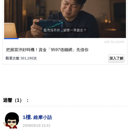
ads by popIn
把握當沖好時機！資金「9597借錢網」先借你
觀看次數 301,190次
深入了解
迴響（1） ：
1樓.
維摩小詰
2009
/
09
/
18
23
:
42