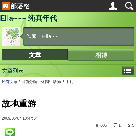
Ella~~~ 纯真年代
作家：Ella~~
文章
相簿
文章列表
所有文章
/
目前分類：休閒生活|旅人手札
故地重游
2009
/
05
/
07
10:47:34
805
1
5