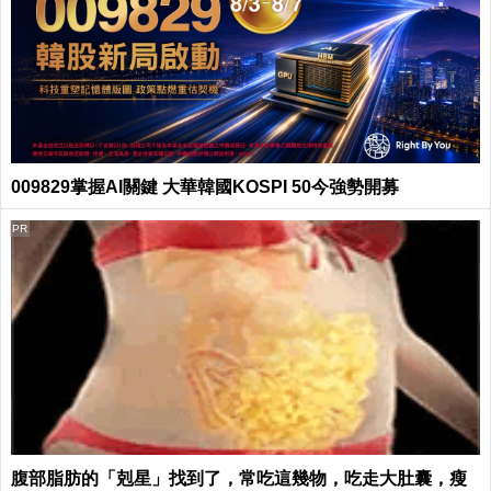
009829掌握AI關鍵 大華韓國KOSPI 50今強勢開募
PR
腹部脂肪的「剋星」找到了，常吃這幾物，吃走大肚囊，瘦