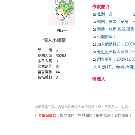
作家簡介
性別：女
婚姻：未婚，單身
興趣：旅遊,影視,音樂,
Ella~~
公開信箱：
個人小檔案
加入網路城邦：2007/06/
等 級：5
最近更新個人資訊：2007/
點閱人氣：50293
創作更新：2020/12/30 
本日人氣：3
文章創作：64
木鱼清灯 .. 参禅祈佛
留言篇數：44
被推薦數：
0
推薦人
本部落格刊登之內容為作者個人自行提供上傳，不代表 udn 立場。
刊登網站廣告
︱
關於我們
︱
常見問題
︱
服務條款
︱
著作權聲明