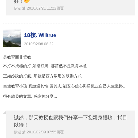
好！
伊涵
於
2010
/
02
/
21
11
:
22
回覆
18樓.
Willtrue
2010
/
02
/
08
08
:
22
是教育而非管教
不打不成器的打 如指打罵, 那當然不是教育本意...
正如妳說的打氣, 那就是西方常用的鼓勵方式
當然教育小孩 真該適其性 圓其志 能安心信心與勇氣走自己人生道路...
很有啟發的文章, 感謝你分享...
誠然，那天教授也跟我們分享一下您親身體驗，拭目
以待！
伊涵
於
2010
/
02
/
09
07
:
55
回覆