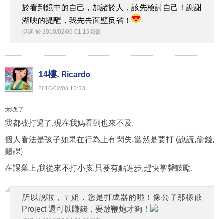
於看到鏡中的自己，加諸於人，該先檢討自己！謝謝
湖映的提醒，我先去面壁反省！
伊涵
於
2010
/
02
/
06
01
:
15
回覆
14樓.
Ricardo
2010
/
02
/
03
13
:
33
太晚了
我都被打過了,現在我媽看到也來不及.
個人看法是孩子如果在行為上有閃失,當然是要打.(說謊,偷錢,
翹課)
在課業上,我從來不打小孩.只要有點進步,趕快掌聲鼓勵.
所以說啦，ㄚ姐，您是打成器的啦！像公子那樣做
Project 還可以賺錢，要放鞭炮才夠！