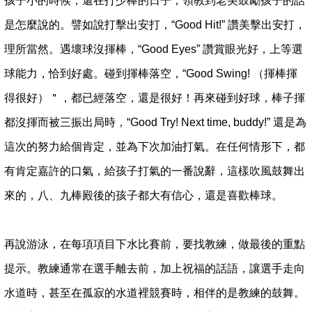
孩子小的時候，還在打少棒的日子，領教到老美鼓勵孩子的話
是怎麼說的。譬如說打擊出安打，“Good Hit!” 讚美擊出安打，
理所當然。遇壞球沒揮棒，“Good Eyes” 讚賞眼光好，上等選
球能力，恰到好處。碰到揮棒落空，“Good Swing! （揮棒揮
得很好）＂，都已經落空，還是很好！再來碰到好球，棒子揮
都沒揮而被三振出局時，“Good Try! Next time, buddy!” 還是為
這次的努力給個肯定，並為下次加油打氣。在任何情形下，都
有肯定嘉許的口氣，給孩子打氣的一番說辭，這樣吹風鼓舞出
來的，八、九棒殿後的孩子都大有信心，還是喜歡棒球。
再說游泳，在每項項目下水比賽前，要找教練，做最後的重點
提示。教練通常在選手離去前，加上祝福的話語，讓選手走向
水道時，甚至在孤寂的水道裡競賽時，相伴的是教練的鼓舞。