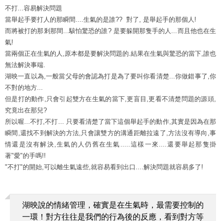
不打...容易解決問題
當舉起手要打人的那瞬間....生氣的是誰?? 對了, 是舉起手的那個人!
而將被打的那剎那間...駭怕驚恐的誰? 是要躲開那隻手的人...而且他也在生
氣!
當兩個正在生氣的人,原本都是要解決問題的.結果在生氣與驚恐的當下,誰也
無法解決事端.
湖映一直以為,一般當父母的會認為打是為了要叫你看清楚...你做錯事了,你
不對的地方...
但是打的動作,只會引起雙方在生氣的當下,更盲目,更看不清楚問題的源頭,
究竟出在那兒?
所以喔...不打,不打... 只要看清楚了當下這個舉起手的動作,其實是因為在那
瞬間,還找不到解決的方法,只會讓雙方的溝通距離拉遠了,方法沒有導向,事
情還是沒有解決,生氣的人仍舊在生氣.....這樣一來....還要舉起那隻掛
著"愛"的手嗎!!
"不打"的開始,可以離生氣遠些,就容易看到出口....解決問題就容易多了!
湖映說的情緒管理，確實是在生氣時，最需要控制的
一環！對方往往是我們的行為後的反應，看到對方等