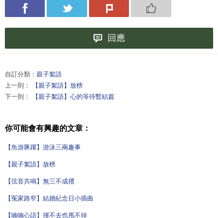
回應
自訂分類：
親子絮語
上一則：
【親子絮語】放榜
下一則：
【親子絮語】心的等待暫結篇
你可能會有興趣的文章：
【魚游豚躍】游泳三兩趣事
【親子絮語】放榜
【弦音共鳴】無三不成禮
【冤家路窄】結婚紀念日小插曲
【喃喃心語】揮不去也甩不掉