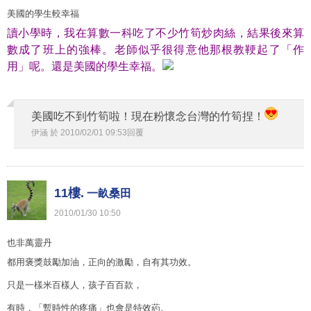
美國的學生較幸福
讀小學時，我在算數一科吃了不少竹筍炒肉絲，結果後來算
數成了班上的強棒。老師似乎很得意他那根教鞕起了「作
用」呢。還是美國的學生幸福。
美國吃不到竹筍啦！現在粉懷念台灣的竹筍捏！
伊涵
於
2010
/
02
/
01
09
:
53
回覆
11樓.
一畝桑田
2010
/
01
/
30
10
:
50
也非萬靈丹
都用褒獎鼓勵加油，正向的激勵，自有其功效。
只是一樣米百樣人，孩子百百款，
有時，「暫時性的疼痛」也會是特效葯。