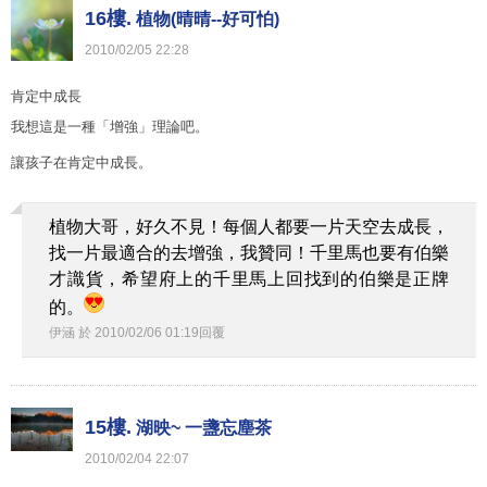
16樓.
植物(晴晴--好可怕)
2010
/
02
/
05
22
:
28
肯定中成長
我想這是一種「增強」理論吧。
讓孩子在肯定中成長。
植物大哥，好久不見！每個人都要一片天空去成長，
找一片最適合的去增強，我贊同！千里馬也要有伯樂
才識貨，希望府上的千里馬上回找到的伯樂是正牌
的。
伊涵
於
2010
/
02
/
06
01
:
19
回覆
15樓.
湖映~ 一盞忘塵茶
2010
/
02
/
04
22
:
07