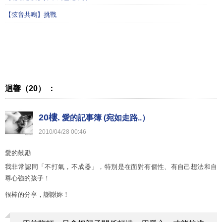
【弦音共鳴】挑戰
迴響（20） ：
20樓.
愛的記事簿 (宛如走路..）
2010
/
04
/
28
00
:
46
愛的鼓勵
我非常認同「不打氣，不成器」，特別是在面對有個性、有自己想法和自
尊心強的孩子！
很棒的分享，謝謝妳！