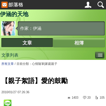
伊涵的天地
作家：伊涵
文章
相簿
文章列表
所有文章
/
目前分類：心情隨筆|家庭親子
【親子絮語】愛的鼓勵
2010
/
01
/
27
07:26:36
1403
20
105