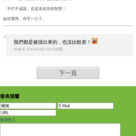
「不打不成器」也是老祖宗的智慧！
如何運用，存乎一心了。
我們都是被摃出來的，也沒比較差！
伊涵
於
2010
/
02
/
01
09
:
50
回覆
下一頁
發表迴響
會員登入