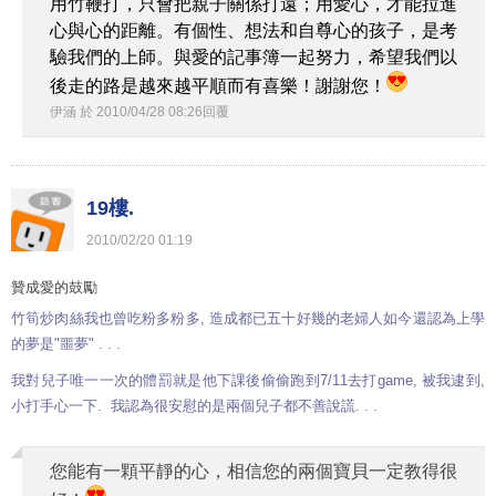
用竹鞭打，只會把親子關係打遠；用愛心，才能拉進
心與心的距離。有個性、想法和自尊心的孩子，是考
驗我們的上師。與愛的記事簿一起努力，希望我們以
後走的路是越來越平順而有喜樂！謝謝您！
伊涵
於
2010
/
04
/
28
08
:
26
回覆
19樓.
2010
/
02
/
20
01
:
19
贊成愛的鼓勵
竹筍炒肉絲我也曾吃粉多粉多, 造成都已五十好幾的老婦人如今還認為上學
的夢是"噩夢" . . .
我對兒子唯一一次的體罰就是他下課後偷偷跑到7/11去打game, 被我逮到,
小打手心一下. 我認為很安慰的是兩個兒子都不善說謊. . .
您能有一顆平靜的心，相信您的兩個寶貝一定教得很