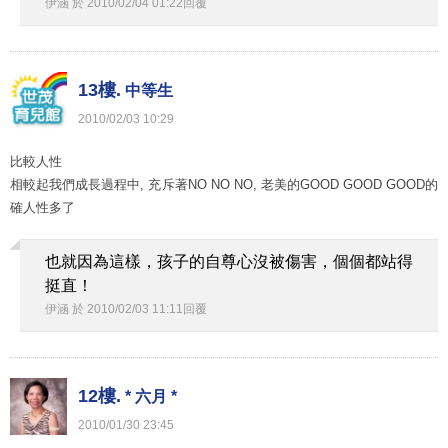
伊涵
於
2010
/
02
/
04
01
:
22
回覆
13樓.
中等生
2010
/
02
/
03
10
:
29
比較人性
相較起我們成長過程中, 充斥著NO NO NO, 老美的GOOD GOOD GOOD的
確人性多了
也就因為這樣，孩子的自尊心沒被傷害，個個都站得
挺直！
伊涵
於
2010
/
02
/
03
11
:
11
回覆
12樓.
* 六月 *
2010
/
01
/
30
23
:
45