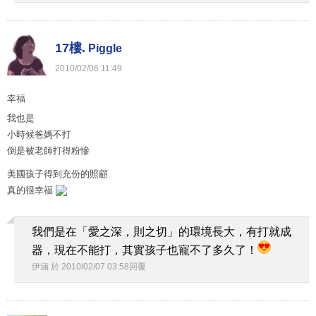
17樓.
Piggle
2010
/
02
/
06
11
:
49
幸福
我也是
小時候爸媽不打
倒是被老師打得粉慘
美國孩子得到充份的照顧
真的很幸福
我們是在「愛之深，則之切」的環境長大，有打就成
器，現在不能打，其實孩子也寵不了多久了！
伊涵
於
2010
/
02
/
07
03
:
58
回覆