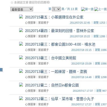
☆ 本網誌文章 歡迎你的回應唷!
第
頁／共 13 頁
20120715暑五：小蓁選擇住在外公家
心情隨筆
｜
家庭親子
2012/07/25 22:45 ｜瀏覽 1
20120714暑四：最深刻的回憶．雲林外公家
心情隨筆
｜
家庭親子
2012/07/18 15:22 ｜瀏覽 1
20120713暑三：都會公園3:00~4:00．噴水池
心情隨筆
｜
家庭親子
2012/07/18 15:15 ｜瀏覽 
向
20120713暑三：台中國立美術館
心情隨筆
｜
家庭親子
2012/07/18 15:09 ｜瀏覽 
類
20120713暑三：一起綀習．麵條．塗鴉
心情隨筆
｜
家庭親子
2012/07/18 14:48 ｜瀏覽 
20120712暑二：自然日in都會公園
心情隨筆
｜
家庭親子
2012/07/17 17:37 ｜瀏覽
20120712暑二：仙草．菜市場．豐豐小丸子
心情隨筆
｜
家庭親子
2012/07/17 17:27 ｜瀏覽 