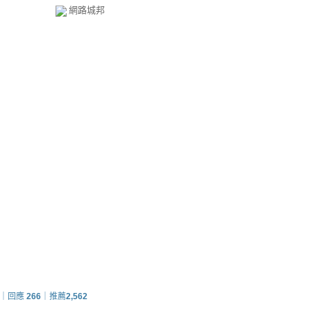
網路城邦
｜回應
266
｜推薦
2,562