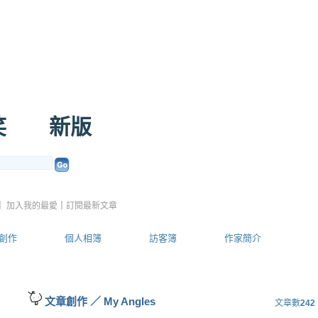
笑
（
新版
）
｜
加入我的最愛
｜
訂閱最新文章
創作
個人相簿
訪客簿
作家簡介
文章創作
／
My Angles
文章數
242