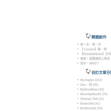
精選創作
‧
有一天．某一天
‧
【 Cocoon】繭．視
‧
【Elizabethtown】方
‧
姊姊！我要跟妳上學去
‧
兇手‧WHO？
自訂文章分
‧
My Angles (242)
‧
Gen．詩 (26)
‧
Bodhisattvas (43)
‧
Moonlightbodhi (70)
‧
Shaman Talk (11)
‧
Brainchild (41)
‧
BUWAsmile (55)