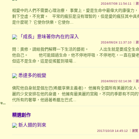
2024/07/08 11:54:11 
相愛中的人們不需要心理治療， 事實上，愛是生命中最偉大的康復力，
剩下空虛，不充實。 平常的瘋狂是沒有理智的，但是愛的瘋狂其中具有
是什麼呢？ 它使你快樂，它使你...
「成長」意味著你內在的深入
2024/06/24 11:37:10 
問：奧修，請給我們解釋一下生活的藝術。 人出生就是要成全生命
他自己。 他可能錯過生命，他不停地呼吸，不停地吃，一直在變老
但這不是生命，這是從搖籃到墳場...
悉達多的蛻變
2024/06/22 02:14:36 
佛陀他自身就是個左巴(希臘享樂主義者)， 他擁有全國所有美麗的女人
麗的少女安排在他的身邊， 他擁有最美麗的宮殿，不同的季節有不同的
代所有的奢華，他過著希臘左巴式...
e...
精選創作
新人類的到來
2017/10/19 14:45:12 ｜瀏