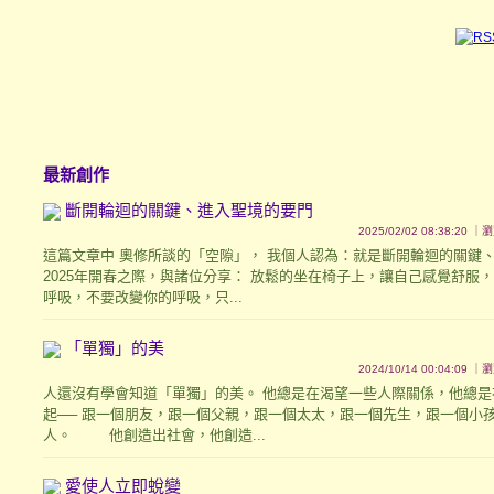
最新創作
斷開輪迴的關鍵、進入聖境的要門
2025/02/02 08:38:20 
這篇文章中 奧修所談的「空隙」， 我個人認為：就是斷開輪迴的關鍵、
2025年開春之際，與諸位分享： 放鬆的坐在椅子上，讓自己感覺舒服
呼吸，不要改變你的呼吸，只...
「單獨」的美
2024/10/14 00:04:09 
人還沒有學會知道「單獨」的美。 他總是在渴望一些人際關係，他總是
起── 跟一個朋友，跟一個父親，跟一個太太，跟一個先生，跟一個小
人。 他創造出社會，他創造...
愛使人立即蛻變