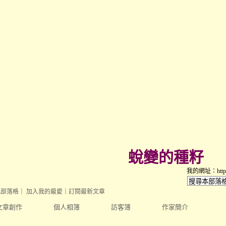
蛻變的種籽
我的網址：https://
此部落格
｜
加入我的最愛
｜
訂閱最新文章
文章創作
個人相簿
訪客簿
作家簡介