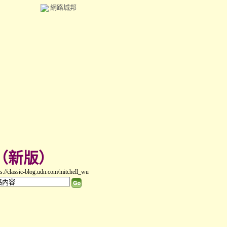
網路城邦
（
新版
）
classic-blog.udn.com/mitchell_wu