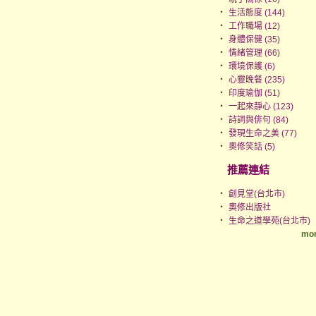
‧
生活態度 (144)
‧
工作職場 (12)
‧
身體保健 (35)
‧
情緒管理 (66)
‧
環境保護 (6)
‧
心靈晚餐 (235)
‧
印度瑜伽 (51)
‧
一起來靜心 (123)
‧
詩詞與俳句 (84)
‧
發現生命之美 (77)
‧
奧修笑話 (5)
推薦連結
‧
創見堂(台北市)
‧
奧修出版社
‧
生命之道學苑(台北市)
mor