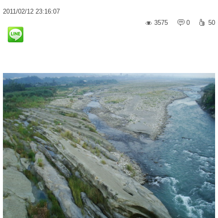
2011
/
02
/
12
23:16:07
3575
0
50