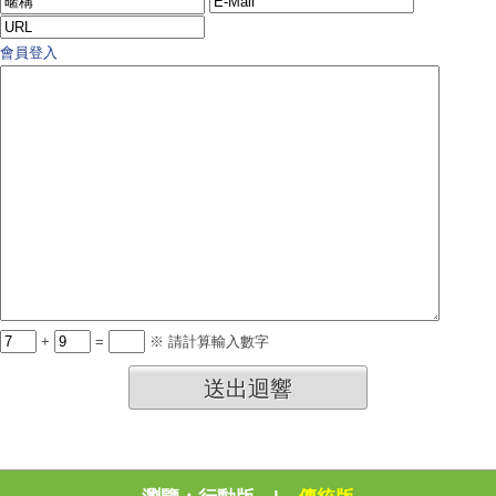
會員登入
+
=
※ 請計算輸入數字
送出迴響