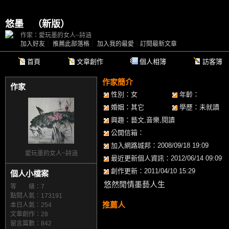
悠墨
（
新版
）
作家：愛玩墨的女人~詩涵
加入好友
｜
推薦此部落格
｜
加入我的最愛
｜
訂閱最新文章
首頁
文章創作
個人相簿
訪客簿
作家簡介
作家
性別：女
年齡：
婚姻：其它
學歷：未就讀
興趣：藝文,音樂,閱讀
公開信箱：
加入網路城邦：2008/09/18 19:09
愛玩墨的女人~詩涵
最近更新個人資訊：2012/06/14 09:09
創作更新：2011/04/10 15:29
個人小檔案
悠然閒情墨藝人生
等 級：7
點閱人氣：173191
推薦人
本日人氣：254
文章創作：28
留言篇數：842