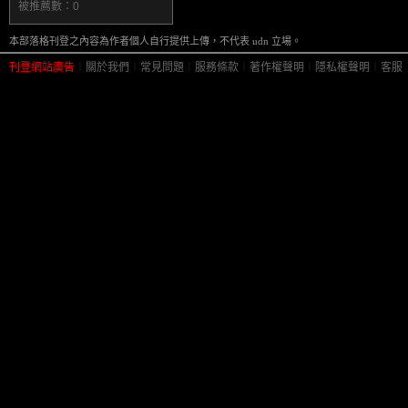
被推薦數：
0
本部落格刊登之內容為作者個人自行提供上傳，不代表 udn 立場。
刊登網站廣告
︱
關於我們
︱
常見問題
︱
服務條款
︱
著作權聲明
︱
隱私權聲明
︱
客服