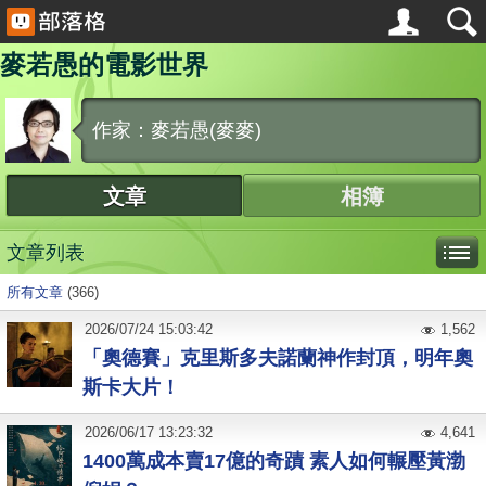
麥若愚的電影世界
作家：麥若愚(麥麥)
文章
相簿
文章列表
所有文章
(366)
2026
/
07
/
24
15:03:42
1,562
「奧德賽」克里斯多夫諾蘭神作封頂，明年奧
斯卡大片！
2026
/
06
/
17
13:23:32
4,641
1400萬成本賣17億的奇蹟 素人如何輾壓黃渤