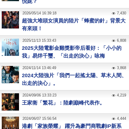
倪妮？
2026
/
05
/
14
16:39:18
7,430
超強大堆頭女演員的陸片「蜂蜜的針」背景大
有來頭！
2025
/
11
/
13
15:33:43
6,808
2025大陸電影金雞獎影帝后看好：「小小的
我」易烊千璽、「出走的決心」咏梅
2024
/
11
/
14
13:46:49
3,868
2024大陸強片「我們一起搖太陽、草木人間、
出走的決心」。
2024
/
09
/
06
13:33:23
4,219
王家衛「繁花」：陸劇巔峰代表作。
2024
/
06
/
07
15:56:54
4,444
港劇「家族榮耀」 躍升為豪門商戰劇IP新系