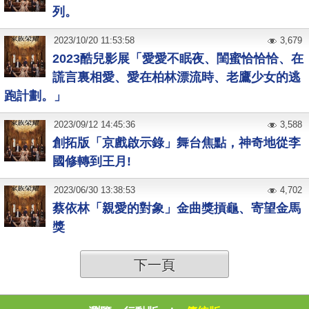
列。
2023
/
10
/
20
11:53:58
3,679
2023酷兒影展「愛愛不眠夜、閨蜜恰恰恰、在
謊言裏相愛、愛在柏林漂流時、老鷹少女的逃
跑計劃。」
2023
/
09
/
12
14:45:36
3,588
創拓版「京戲啟示錄」舞台焦點，神奇地從李
國修轉到王月!
2023
/
06
/
30
13:38:53
4,702
蔡依林「親愛的對象」金曲獎摃龜、寄望金馬
獎
下一頁