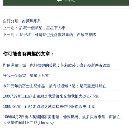
自訂分類：
好萊塢系列
上一則：
許我一個願望，星星下凡來
下一則：
我很壞，可是我也是會做好事的：自殺突擊隊
你可能會有興趣的文章：
即使滿臉汙垢，也無損妳的美麗：芙莉歐莎：瘋狂麥斯傳奇篇章
許我一個願望，星星下凡來
令和元年的富士山紀念品，後悔或遺憾？這才是問題癥結所在
1080729富士山須走路線之我愛御來光和我恨大砂走-下集
1080728富士山須走路線之就這樣被你征服血淚史-上集
106年4月2日走入英國國家美術館、倫敦鐵橋、波多貝羅市集，而後在
大英博物館劃下句點(The end)