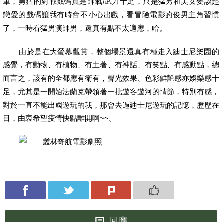
筆，勇猛的對戰戲碼真是帥氣/
武力十足，只是猛男和美女要談起
戀愛的戲碼讓我有時會不小心出戲，看冒險電影的俊男主角習慣
了，一時看猛男演帥男，還真有點不太適應，哈。
由於是在大螢幕觀賞，整個場景還真有種走入廸士尼樂園的
感覺，有動物、有植物、有土著、有神話、有笑點、有感動點，總
而言之，該有的全都應有衛有，聲光效果、色彩鮮艷感亦娛樂感十
足，尤其是一開始法蘭克帶領著一批遊客遊河的情節，特別有感，
對於一直不能出國遊玩的我，那曾去過廸士尼遊玩的記憶，歷歷在
目，由衷希望疫情快點離開啊~~
。
回應