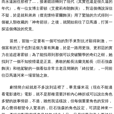
而永遠困住那裡了…，接著鏡頭轉到了現代（其實也還是很久遠的
年代），有一位女博士霍頓（艾蜜莉布朗飾演），對這個傳說深信
不疑，於是就和弟弟（傑克懷特霍爾飾演）用了驚險的方式得到一
個被人類收藏的「神奇箭頭」之後，就開始前往了亞馬遜，打算一
探這個傳說的究竟。
當然，冒險一定要有一個可怕的對手來對抗才顯得刺激，一
個富有的王子也對這個力量有興趣，於是一路用更強、更邪惡的實
力在追趕著霍頓；為了能找尋到那個可以突破醫學的奇幻之樹，她
找到了一個不知狡猾還是正直、勇敢的船長法蘭克船長（巨石強森
飾演）和他駕駛的一個看似非常古老且簡陋的「綺拉號」，一同前
往亞馬遜河來一場冒險之旅。
劇情簡介紹就差不多說到這裡了，畢竟爆米花（現在不能邊
看電影邊吃）電影，就不是那種需要評析內心轉折或可以說出角色
多變的故事情節，不過，雖然我這樣說，但每個重要角色的安排，
真心覺得都蠻令人驚喜的，巨石強森的角色設定，可謂是神來一