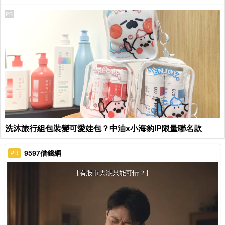
PR
洗沐旅行組包裝變可愛娃包？中油x小海豹IP限量聯名款
9597借錢網
PR