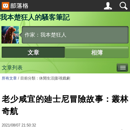
我本楚狂人的騷客筆記
作家：我本楚狂人
文章
相簿
文章列表
所有文章
/
目前分類：休閒生活|影視戲劇
老少咸宜的廸士尼冒險故事：叢林
奇航
2021
/
08
/
07
21:50:32