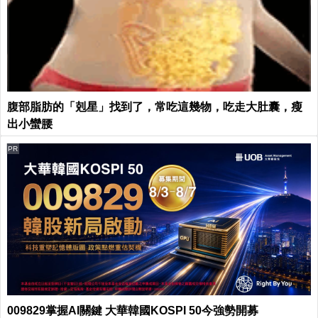
腹部脂肪的「剋星」找到了，常吃這幾物，吃走大肚囊，瘦
出小蠻腰
PR
009829掌握AI關鍵 大華韓國KOSPI 50今強勢開募