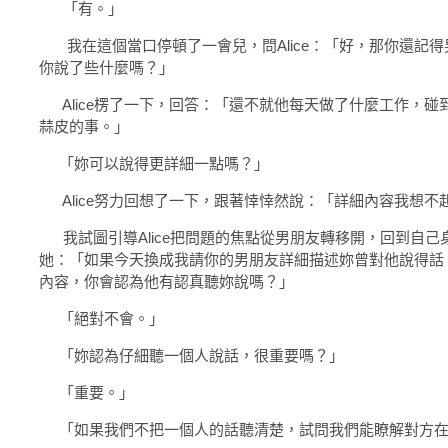
「有。」
我在這個當口停頓了一會兒，問Alice：「好，那你還記得
你說了些什麼嗎？」
Alice楞了一下，回答：「還不就他每天做了什麼工作，碰
蒜皮的事。」
「妳可以說得更詳細一點嗎？」
Alice努力回想了一下，跟著悻悻然說：「詳細內容我想不
我試圖引導Alice把問題的焦點從男朋友轉移開，回到自己
她：「如果今天換成我請你的男朋友詳細描述妳曾對他說得話
內容，你會認為他有認真聽妳說嗎？」
「絕對不會。」
「妳認為仔細聽一個人說話，很重要嗎？」
「重要。」
「如果我們不把一個人的話聽清楚，試問我們能瞭解對方在