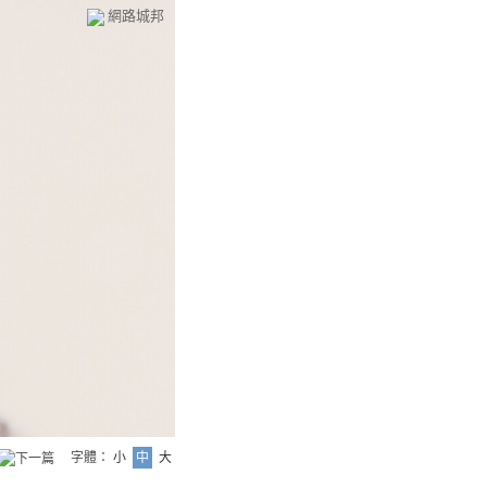
網路城邦
字體：
小
中
大