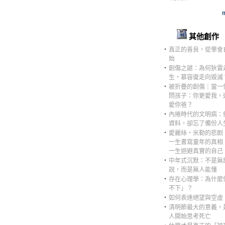
m
其他創作
‧
真正的善良，從學會
始
‧
創傷之謎：為何狄雲
生，慕容復走向毀滅
‧
被折疊的創傷｜當一
問孩子：你更愛我，
愛你爸？
‧
內捲時代的文明病：
資料，卻忘了備份人
‧
愛麗絲・米勒的悲剧
一生書寫童年的真相
一生迴避真實的自己
‧
中年式沉默：不是無
說，而是無人能懂
‧
存在心理學：為什麼
不下」？
‧
如何表達絕望與空虛
‧
清明節最大的意義，
人開始思考死亡