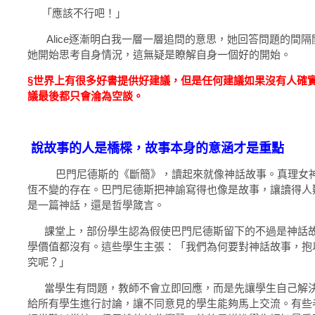
「應該不行吧！」
Alice逐漸明白我一層一層追問的意思，她回答問題的間隔
她開始思考自身情況，這無疑是瞭解自身一個好的開始。
§世界上有很多好書提供好建議，但是任何建議如果沒有人確
議最後都只會淪為空談。
說故事的人是橋樑，故事本身的意涵才是重點
巴門尼德斯的《斷簡》，讀起來就像神話故事。真理女神
恆不變的存在。巴門尼德斯把神諭寫得也像是故事，讓讀得人
是一篇神話，還是哲學箴言。
課堂上，部份學生認為假使巴門尼德斯留下的不過是神話故
學價值都沒有。這些學生主張：「我們為何要對神話故事，抱
究呢？」
當學生有問題，教師不會立即回應，而是先讓學生自己解決
給所有學生進行討論，讓不同意見的學生能夠馬上交流。有些