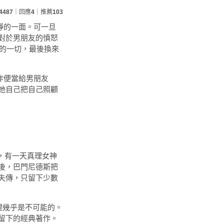
4487
｜回應
4
｜推薦
103
靜的一面。可一旦
對於男朋友的憤怒
己的一切，最後換來
作便當給男朋友
她自己把自己照顧
理，有一天真理女神
後，巴門尼德斯把
失傳，只留下少數
幾乎是不可能的。
留下的經典著作。