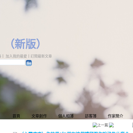
（
新版
）
格
｜
加入我的最愛
｜
訂閱最新文章
首頁
文章創作
個人相簿
訪客簿
作家簡介