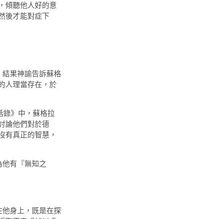
，傾聽他人好的意
然後才能對症下
結果神諭告訴蘇格
的人理當存在，於
對話錄》中，蘇格拉
討論他們對於德
沒有真正的智慧，
為他有『無知之
他身上，既是在探