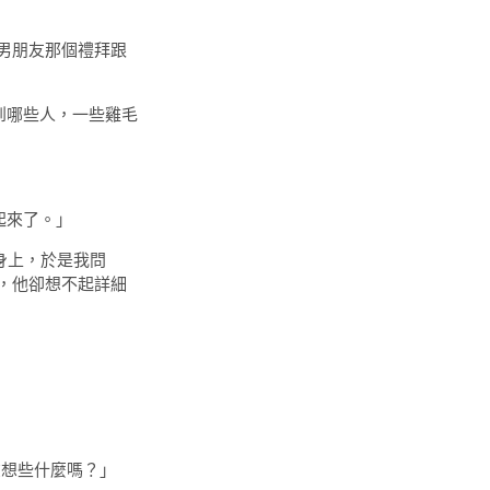
男朋友那個禮拜跟
到哪些人，一些雞毛
起來了。」
身上，於是我問
，他卻想不起詳細
想些什麼嗎？」