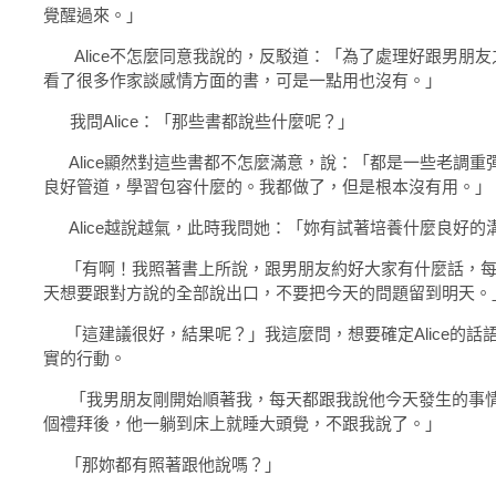
覺醒過來。」
Alice不怎麼同意我說的，反駁道：「為了處理好跟男朋友
看了很多作家談感情方面的書，可是一點用也沒有。」
我問Alice：「那些書都說些什麼呢？」
Alice顯然對這些書都不怎麼滿意，說：「都是一些老調重
良好管道，學習包容什麼的。我都做了，但是根本沒有用。」
Alice越說越氣，此時我問她：「妳有試著培養什麼良好的
「有啊！我照著書上所說，跟男朋友約好大家有什麼話，每
天想要跟對方說的全部說出口，不要把今天的問題留到明天。
「這建議很好，結果呢？」我這麼問，想要確定Alice的話
實的行動。
「我男朋友剛開始順著我，每天都跟我說他今天發生的事情
個禮拜後，他一躺到床上就睡大頭覺，不跟我說了。」
「那妳都有照著跟他說嗎？」