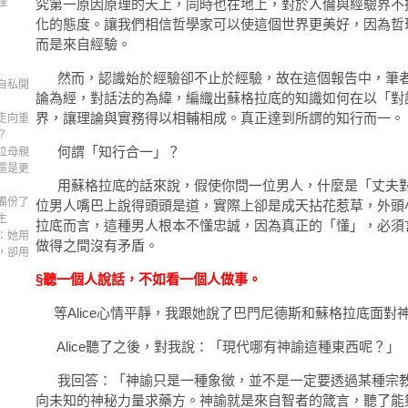
理
究第一原因原理的天上，同時也在地上，對於人倫與經驗界不
化的態度。讓我們相信哲學家可以使這個世界更美好，因為哲
而是來自經驗。
然而，認識始於經驗卻不止於經驗，故在這個報告中，筆者
自私開
論為經，對話法的為緯，編織出蘇格拉底的知識如何在以「對
界，讓理論與實務得以相輔相成。真正達到所謂的知行而一。
走向重
？
何謂「知行合一」？
位母親
還是更
用蘇格拉底的話來說，假使你問一位男人，什麼是「丈夫對
備份了
位男人嘴巴上說得頭頭是道，實際上卻是成天拈花惹草，外頭
生
拉底而言，這種男人根本不懂忠誠，因為真正的「懂」，必須
：她用
做得之間沒有矛盾。
，卻用
§聽一個人說話，不如看一個人做事。
等Alice心情平靜，我跟她說了巴門尼德斯和蘇格拉底面對
Alice聽了之後，對我說：「現代哪有神諭這種東西呢？」
我回答：「神諭只是一種象徵，並不是一定要透過某種宗教
向未知的神秘力量求藥方。神諭就是來自智者的箴言，聽了能