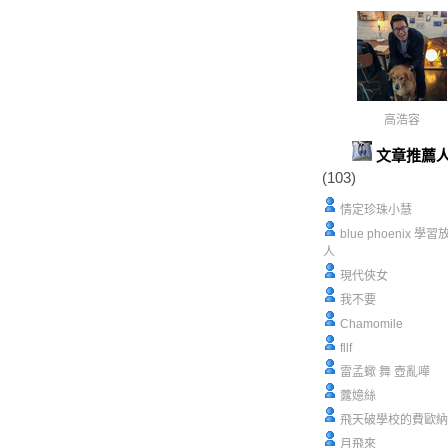
高浩容
文章推薦
(103)
情定珍珠小慧
blue phoenix 學
人
現代俠女
我不要
Chamomile
fllf
雷孟蠍 舞 壺亂嘩
虂嬑絲
飛天破學校的費歐納
月飛來