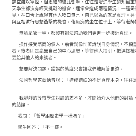
課堂難以掌控，但思維的彼此衝擊，往往是增進學生認知最重
天學生都沒有經受挑戰的機會，通常會造成兩種情況，一種是
見，在口舌上說得其他人啞口無言，自己以為的就是真理。另
與互相進行思想衝擊的機會，傻痴痴的坐在位子上，等待老師
無論是哪一種，都沒有辦法幫助我們更進一步接近真理。
換作接受諮商的個人，前者就像忙著訴說自身情況，不願意
者。後者則是毫無自己的中心思想，等待他人指引，把選擇權
丟給其他人的來談者。
想要解決問題，錯誤的態度只會讓我們離解答更遠。
法國哲學家蒙恬曾說：「造成錯誤的不是真理本身，往往
我靜靜的等待學生討論的差不多，才開始介入他們的討論，
的結論。
我問：「哲學跟歷史學一樣嗎？」
學生回答：「不一樣。」