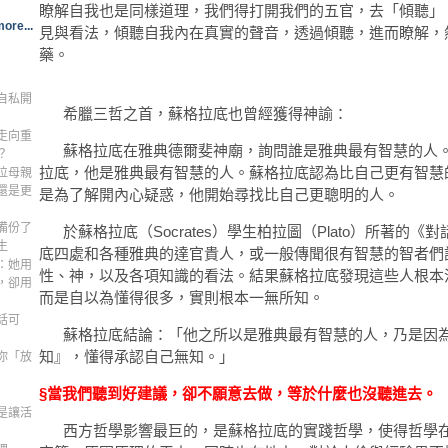
瞭解自我也是同樣道理，我們得打開我們的五官，去「傾聽」
ore...
見與看法，傾聽自我內在真實的聲音，透過傾聽，進而瞭解，
藥。
自私開
希臘三哲之首，蘇格拉底也曾經獲得神諭：
走向重
蘇格拉底在雅典德爾斐神廟，詢問誰是雅典最有智慧的人。
？
拉底，他是雅典最有智慧的人。蘇格拉底認為比自己更有智慧
位母親
還是更
是為了解開內心疑惑，他開始尋找比自己更聰明的人。
備份了
於蘇格拉底（Socrates）學生柏拉圖（Plato）所著的《
生
底四處和各種雅典的達官貴人，或一般傳聞很有智慧的智者們
：她用
性、神，以及各項知識的看法。結果蘇格拉底發現這些人根本
，卻用
而是自以為懂得很多，實則根本一無所知。
話可
蘇格拉底結論：「他之所以是雅典最有智慧的人，乃是因
知』，懂得承認自己無知。」
你「放
§當我們聽到好建議，卻不願意去做，等於什麼也沒聽進去。
是讓活
西方哲學影響最巨的，是蘇格拉底的實踐哲學，使得哲學在