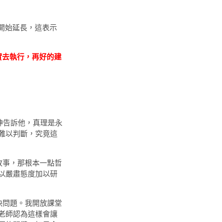
開始延長，這表示
實去執行，再好的建
告訴他，真理是永
難以判斷，究竟這
事，那根本一點哲
以嚴肅態度加以研
問題。我開放課堂
老師認為這樣會讓