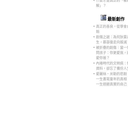
‧
什麼才是真正的「被
解」？
最新創作
‧
真正的善良，從學會
始
‧
創傷之謎：為何狄雲
生，慕容復走向毀滅
‧
被折疊的創傷｜當一
問孩子：你更愛我，
愛你爸？
‧
內捲時代的文明病：
資料，卻忘了備份人
‧
愛麗絲・米勒的悲剧
一生書寫童年的真相
一生迴避真實的自己