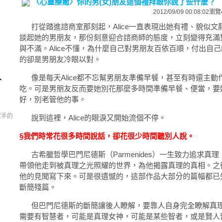
〈心靈療癒〉你的男(女)朋友這個禮拜跟你說了些什麼？
2012/09/09 00:08:02
瀏覽
打從踏進諮商室那刻起，Alice一直表現出她有禮、貌似文
談起她的男朋友，那份刻意迎合諮商師的態度，立刻變得充滿
與不滿。Alice不懂，為什麼自己對男朋友百依百順，付出自
的卻是男朋友冷眼以對。
人
像是每天Alice都不忘幫男朋友準備早餐，甚至有時還主動
吃。可是男朋友反而要她別花那麼多時間準備早餐、便當，要
好，別老管他的事。
習放手的
說到這裡，Alice的眼淚又開始流個不停。
§我們時常花很多時間說話，卻花很少時間聽別人說。
古希臘哲學巴門尼德斯（Parmenides）一生致力追求真
帶領他走到被真理之光照耀的世界，為他揭露真理的真相。之
他的見聞寫下來。可是很遺憾的，這部作品大部分的篇幅都已
斷簡殘篇。
但巴門尼德斯的斷簡讓後人瞭解，要靠人自身完全瞭解真理
需要有智慧者，可能是真理女神，可能是某些智者，或是賢人