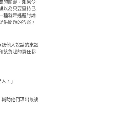
要的關鍵。如果今
誤以為只要堅持己
一種就是逃避討論
提供問題的答案。
聽他人說話的來談
和該負起的責任都
是人。」
輔助他們理出最後