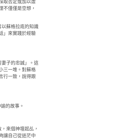
採取否定或加以虛
理不僅僅是空想，
以蘇格拉底的知識
話」來實踐於經驗
妻子的忠誠」。這
小三一堆。對蘇格
言行一致，說得跟
神諭的故事。
，來個神壇起乩，
夠讓自己從迷茫中