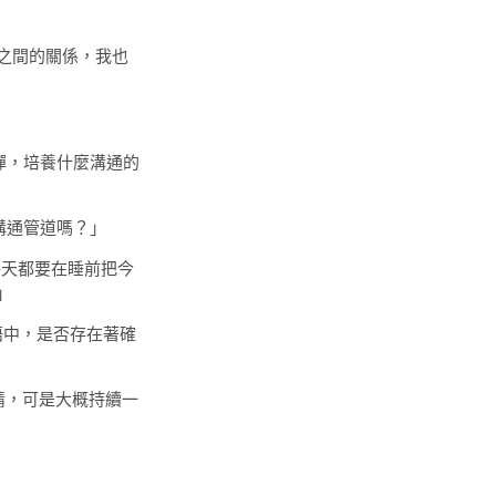
之間的關係，我也
彈，培養什麼溝通的
溝通管道嗎？」
天都要在睡前把今
」
語中，是否存在著確
，可是大概持續一