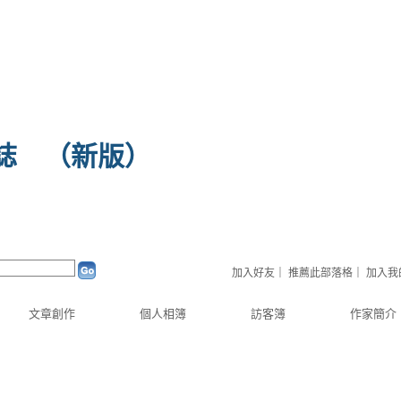
誌
（
新版
）
加入好友
｜
推薦此部落格
｜
加入我
文章創作
個人相簿
訪客簿
作家簡介