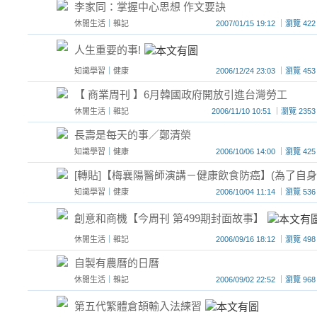
李家同：掌握中心思想 作文要訣
休閒生活
｜
雜記
2007/01/15 19:12 ｜瀏覽
人生重要的事!
知識學習
｜
健康
2006/12/24 23:03 ｜瀏覽
【 商業周刊 】6月韓國政府開放引進台灣勞工
休閒生活
｜
雜記
2006/11/10 10:51 ｜瀏覽 
長壽是每天的事／鄭清榮
知識學習
｜
健康
2006/10/06 14:00 ｜瀏覽
[轉貼]【梅襄陽醫師演講－健康飲食防癌】(為了自
知識學習
｜
健康
2006/10/04 11:14 ｜瀏覽
創意和商機【今周刊 第499期封面故事】
休閒生活
｜
雜記
2006/09/16 18:12 ｜瀏覽
自製有農曆的日曆
休閒生活
｜
雜記
2006/09/02 22:52 ｜瀏覽
第五代繁體倉頡輸入法練習