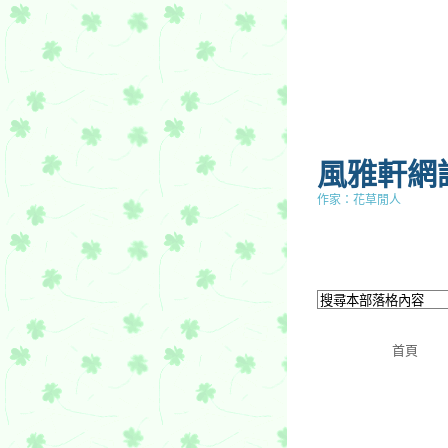
風雅軒網
作家：花草閒人
首頁