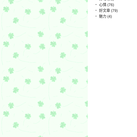
‧
心情 (76)
‧
好文章 (79)
‧
魅力 (4)