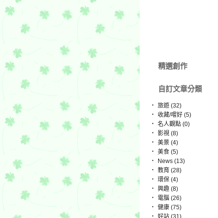
精選創作
自訂文章分類
‧
旅遊 (32)
‧
收藏/嚐好 (5)
‧
名人觀點 (0)
‧
影視 (8)
‧
美景 (4)
‧
美食 (5)
‧
News (13)
‧
教育 (28)
‧
環保 (4)
‧
興趣 (8)
‧
電腦 (26)
‧
健康 (75)
‧
好站 (31)