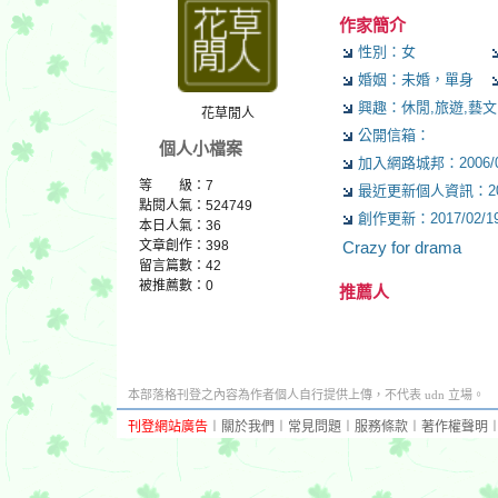
作家簡介
性別：女
婚姻：未婚，單身
興趣：休閒,旅遊,藝文,
花草閒人
公開信箱：
個人小檔案
加入網路城邦：2006/03/
等 級：7
最近更新個人資訊：2012/
點閱人氣：524749
創作更新：2017/02/19 
本日人氣：36
文章創作：398
Crazy for drama
留言篇數：42
被推薦數：
0
推薦人
本部落格刊登之內容為作者個人自行提供上傳，不代表 udn 立場。
刊登網站廣告
︱
關於我們
︱
常見問題
︱
服務條款
︱
著作權聲明