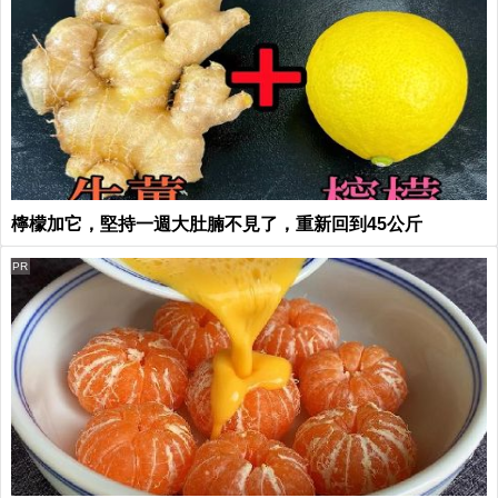
檸檬加它，堅持一週大肚腩不見了，重新回到45公斤
PR