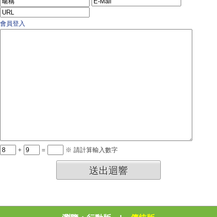
會員登入
+
=
※ 請計算輸入數字
送出迴響