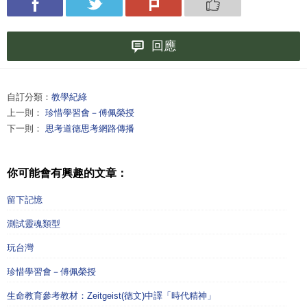
回應
自訂分類：
教學紀綠
上一則：
珍惜學習會－傅佩榮授
下一則：
思考道德思考網路傳播
你可能會有興趣的文章：
留下記憶
測試靈魂類型
玩台灣
珍惜學習會－傅佩榮授
生命教育參考教材：Zeitgeist(德文)中譯「時代精神」