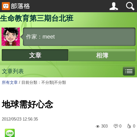
生命教育第三期台北班
作家：meet
文章
相簿
文章列表
所有文章
/
目前分類：不分類|不分類
地球需好心念
2012
/
05
/
23
12:56:35
303
0
0