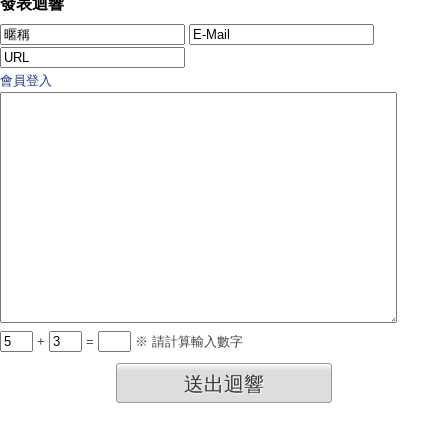
發表迴響
會員登入
+
=
※ 請計算輸入數字
送出迴響