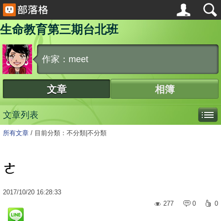
生命教育第三期台北班
作家：meet
文章
相簿
文章列表
所有文章
/
目前分類：不分類|不分類
ㄜ
2017
/
10
/
20
16:28:33
277
0
0