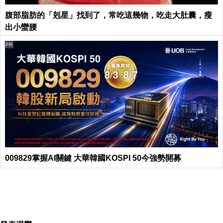
腹部脂肪的「剋星」找到了，常吃這幾物，吃走大肚囊，瘦
出小蠻腰
PR
009829掌握AI關鍵 大華韓國KOSPI 50今強勢開募