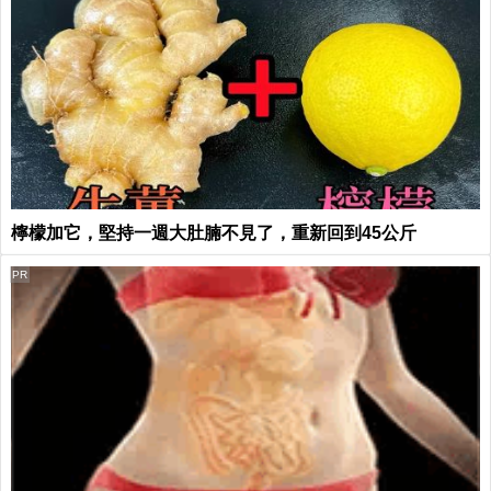
檸檬加它，堅持一週大肚腩不見了，重新回到45公斤
PR