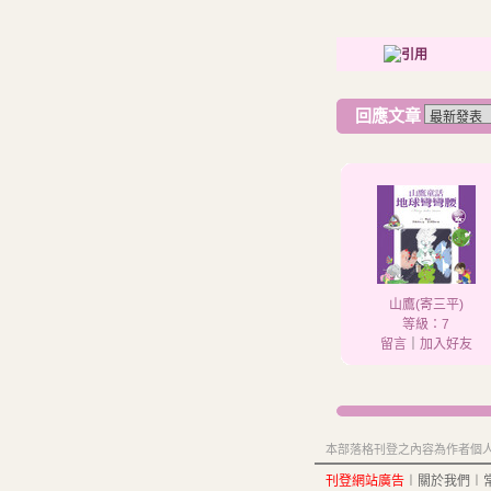
回應文章
山鷹(寄三平)
等級：7
留言
｜
加入好友
本部落格刊登之內容為作者個人自
刊登網站廣告
︱
關於我們
︱