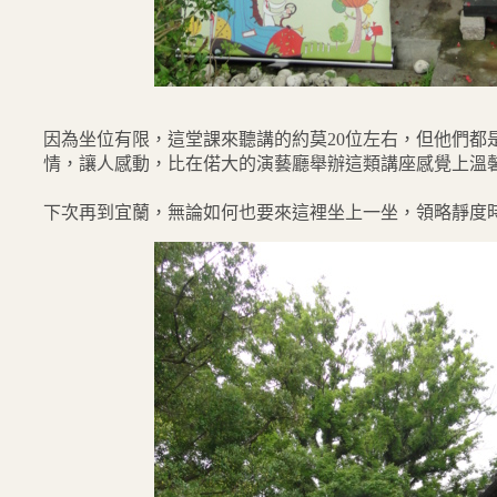
因為坐位有限，這堂課來聽講的約莫
20
位左右，但他們都
情，讓人感動，比在偌大的演藝廳舉辦這類講座感覺上溫
下次再到宜蘭，無論如何也要來這裡坐上一坐，領略靜度