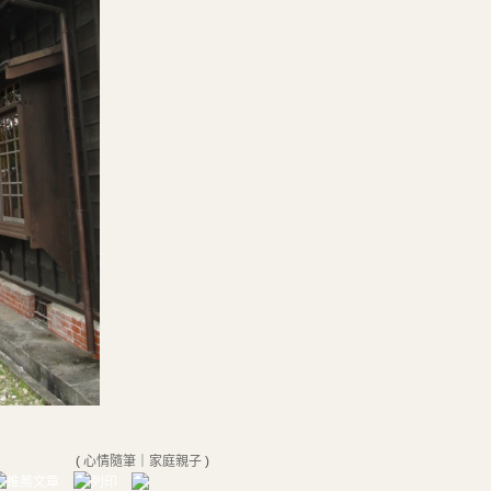
(
心情隨筆
｜
家庭親子
)