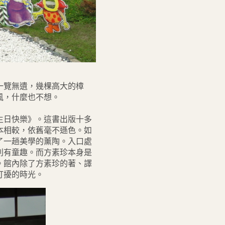
一覽無遺，幾棵高大的樟
風，什麼也不想。
生日快樂》。這書出版十多
本相較，依舊毫不遜色。如
了一趟美學的薰陶。入口處
別有童趣。
而方素珍本身是
。館內除了方素珍的著、譯
打擾的時光。