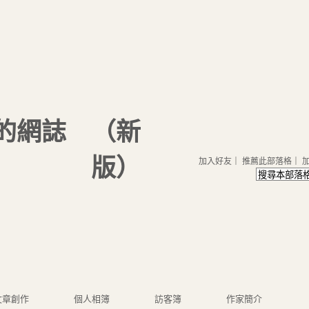
g 的網誌
（
新
版
）
加入好友
｜
推薦此部落格
｜
文章創作
個人相簿
訪客簿
作家簡介