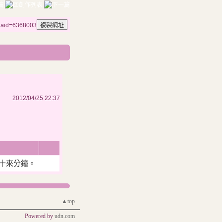
g&aid=6368003
2012/04/25 22:37
十來分鐘。
▲top
Powered by
udn.com