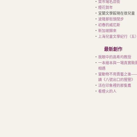
‧
菜市場名店街
‧
煙花賀年
‧
宜蘭文學館現在很兒童
‧
波隆那街頭閒步
‧
初春的威尼斯
‧
新加坡歸來
‧
上海兒童文學紀行（五
最新創作
‧
我眼中的高希均教授
‧
一本繪本與一場真實颱
相遇
‧
當動物不用賣藝之後—
讀《八號出口的猩猩》
‧
活在印象裡的那隻鷹
‧
看煙火的人