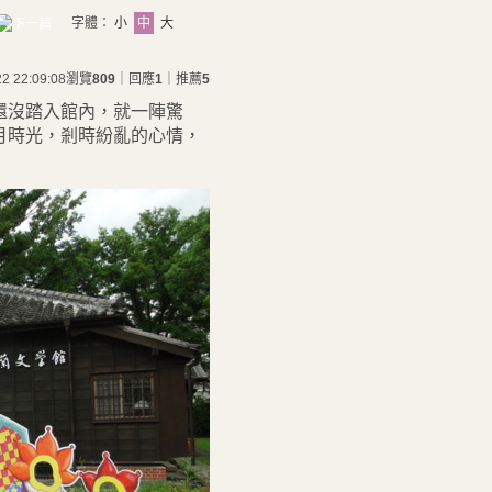
字體：
小
中
大
22 22:09:08
瀏覽
809
｜回應
1
｜推薦
5
還沒踏入館內，就一陣驚
月時光，剎時紛亂的心情，