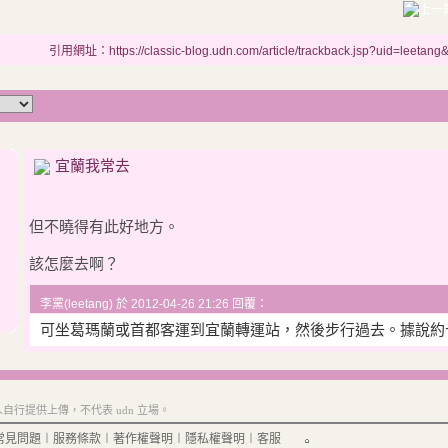
引用網址：https://classic-blog.udn.com/article/trackback.jsp?uid=leetan
宜蘭我常去
但不曉得有此好地方。
該怎麼去啊？
李黨(leetang) 於 2012-04-26 21:26 回覆：
可坐葛瑪蘭或首都客運到宜蘭轉運站，然後步行過去。據說約
行提供上傳，不代表 udn 立場。
常見問題
︱
服務條款
︱
著作權聲明
︱
隱私權聲明
︱
客服