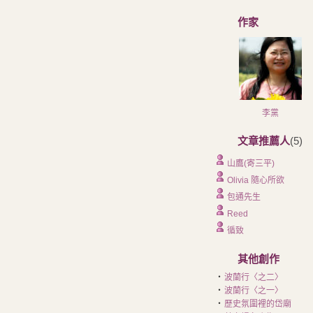
作家
李黨
文章推薦人
(5)
山鷹(寄三平)
Olivia 隨心所欲
包通先生
Reed
循致
其他創作
‧
波蘭行〈之二〉
‧
波蘭行〈之一〉
‧
歷史氛圍裡的岱廟