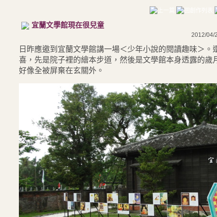
宜蘭文學館現在很兒童
2012/04/
日昨應邀到宜蘭文學館講一場＜少年小說的閱讀趣味＞。
喜，先是院子裡的繪本步道，然後是文學館本身透露的歲
好像全被屏棄在玄關外。