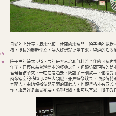
）
日式的老建築，原木地板，敞開的木拉門，院子裡的花樹
樹，挺拔的靜靜佇立，讓人好想就此坐下來，單純的吹吹
風的
院子裡的繪本步道，展的是方素珍和仉桂芳合作的《祝你
—再
年了，已經成為台灣繪本的經典之作，但跟坊間現時的繪
若帶著孩子來，一幅幅看過去，既讀了一則故事，也接受
兩朵鏤空的花還可以拍大頭照，兼具遊樂效果，也顯得特
宜蘭人，由她領銜做兒童節的開館人，也顯得格外有意義
作，還有許多童書布展，隨手取閱，也可以享受一段不受