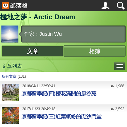
極地之夢 - Arctic Dream
作家：Justin Wu
文章
相簿
文章列表
所有文章
(131)
2018
/
04
/
11
22:56:41
1,988
京都留學記(四)櫻花滿開的原谷苑
2017
/
11
/
23
20:49:18
2,592
京都留學記(三)紅葉繽紛的毘沙門堂