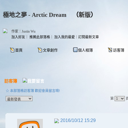
極地之夢 - Arctic Dream
（
新版
）
作家：Justin Wu
加入好友
｜
推薦此部落格
｜
加入我的最愛
｜
訂閱最新文章
首頁
文章創作
個人相簿
訪客簿
訪客簿
☆ 本部落格訪客簿 歡迎會員留言唷!
第
2016/10/12 15:29