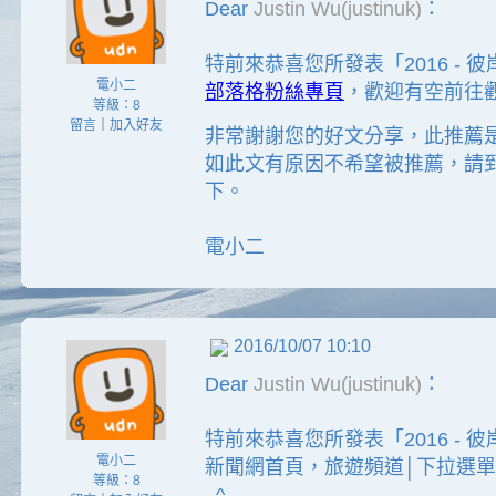
Dear
Justin Wu(justinuk)
：
特前來恭喜您所發表「2016 -
電小二
部落格粉絲專頁
，歡迎有空前往觀
等級：8
留言
｜
加入好友
非常謝謝您的好文分享，此推薦
如此文有原因不希望被推薦，請
下。
電小二
2016/10/07 10:10
Dear
Justin Wu(justinuk)
：
特前來恭喜您所發表「2016 -
電小二
新聞網首頁，旅遊頻道│下拉選單
等級：8
_^