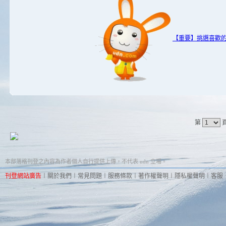
【重要】挑選喜歡
第
本部落格刊登之內容為作者個人自行提供上傳，不代表 udn 立場。
刊登網站廣告
︱
關於我們
︱
常見問題
︱
服務條款
︱
著作權聲明
︱
隱私權聲明
︱
客服