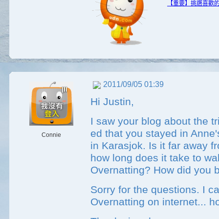
【重要】挑選喜歡
2011/09/05 01:39
Hi Justin,
I saw your blog about the tr
ed that you stayed in Anne
Connie
in Karasjok. Is it far away
how long does it take to wa
Overnatting? How did you b
Sorry for the questions. I c
Overnatting on internet... 