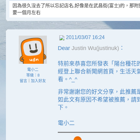
因為很久沒去了所以忘記店名,好像是在武昌街(富士)的，那附
要一個月左右
2011/03/07 16:24
Dear
Justin Wu(justinuk)
：
特前來恭喜您所發表「陽台種花的
電小二
經登上聯合新聞網首頁，生活天
等級：8
看。^_^
留言
｜
加入好友
非常謝謝您的好文分享，此推薦
如此文有原因不希望被推薦，請
下。
電小二