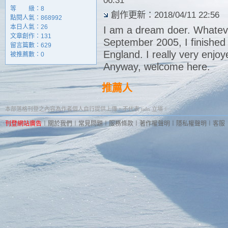
06:31
等 級：8
創作更新：2018/04/11 22:56
點閱人氣：868992
本日人氣：26
I am a dream doer. Whatever 
文章創作：131
September 2005, I finished
留言篇數：629
England. I really very enjoye
被推薦數：
0
Anyway, welcome here.
推薦人
本部落格刊登之內容為作者個人自行提供上傳，不代表 udn 立場。
刊登網站廣告
︱
關於我們
︱
常見問題
︱
服務條款
︱
著作權聲明
︱
隱私權聲明
︱
客服