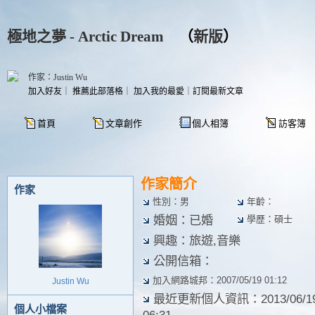
極地之夢 - Arctic Dream
（
新版
）
作家：Justin Wu
加入好友
｜
推薦此部落格
｜
加入我的最愛
｜
訂閱最新文章
首頁
文章創作
個人相簿
訪客簿
作家簡介
作家
性別：男
年齡：
婚姻：已婚
學歷：碩士
興趣：旅遊,音樂
公開信箱：
加入網路城邦：2007/05/19 01:12
Justin Wu
最近更新個人資訊：2013/06/1
個人小檔案