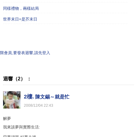
同樣禮物，兩樣結局
世界末日=是芥末日
限會員,要發表迴響,請先登入
迴響（2） ：
2樓.
陳文錫～就是忙
2008
/
12
/
04
22
:
43
解夢
我來談夢與實際生活: