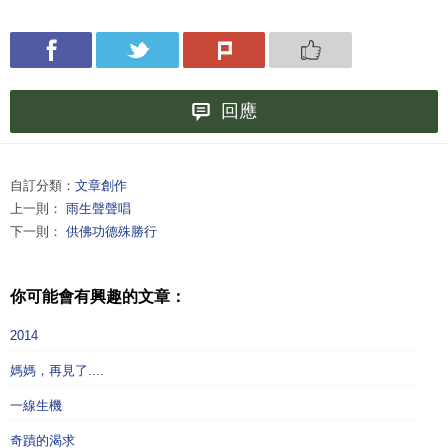
回應
自訂分類：
文章創作
上一則：
雨生聲聲唱
下一則：
供佛功德殊勝行
你可能會有興趣的文章：
2014
媽媽，再見了....
一線生機
奇蹟的渴求