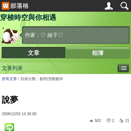
穿梭時空與你相遇
作家：♡ 綾子♡
文章
相簿
文章列表
所有文章
/
目前分類：創作|另類創作
說夢
2008
/
12
/
03
14:30:09
502
2
21