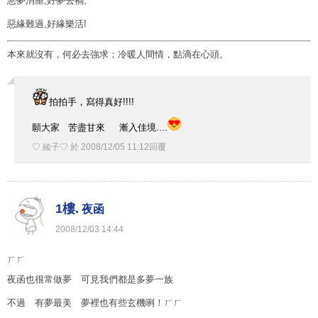
惡夢消噩,好夢去禍,
惡緣難過,好緣樂活!
本來就沒有，何必去強求；冷暖人間情，點滴在心頭。
拍拍手，寫得真好!!!!
願大家 苦盡甘來 漸入佳境....
♡ 綾子♡
於
2008
/
12
/
05
11
:
12
回覆
1樓.
夜函
2008
/
12
/
03
14
:
44
ㄏㄏ
夜函也很常做夢 可見我們都是多夢一族
不過 有夢最美 夢裡也有些玄機咧！ㄏㄏ