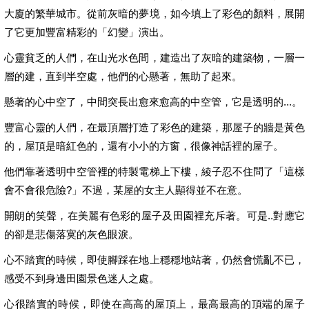
大廈的繁華城市。從前灰暗的夢境，如今填上了彩色的顏料，展開
了它更加豐富精彩的「幻變」演出。
心靈貧乏的人們，在山光水色間，建造出了灰暗的建築物，一層一
層的建，直到半空處，他們的心懸著，無助了起來。
懸著的心中空了，中間突長出愈來愈高的中空管，它是透明的...。
豐富心靈的人們，在最頂層打造了彩色的建築，那屋子的牆是黃色
的，屋頂是暗紅色的，還有小小的方窗，很像神話裡的屋子。
他們靠著透明中空管裡的特製電梯上下樓，綾子忍不住問了「這樣
會不會很危險?」不過，某屋的女主人顯得並不在意。
開朗的笑聲，在美麗有色彩的屋子及田園裡充斥著。可是..對應它
的卻是悲傷落寞的灰色眼淚。
心不踏實的時候，即使腳踩在地上穩穩地站著，仍然會慌亂不已，
感受不到身邊田園景色迷人之處。
心很踏實的時候，即使在高高的屋頂上，最高最高的頂端的屋子