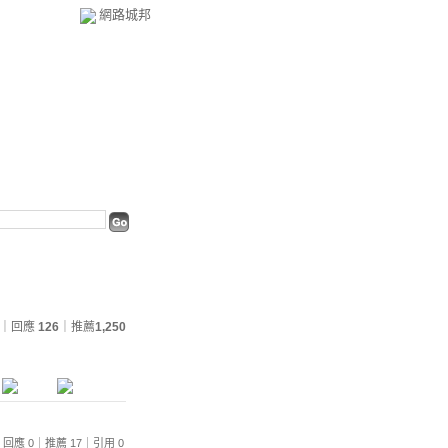
網路城邦
｜回應
126
｜推薦
1,250
810｜回應 0｜推薦 17｜引用 0