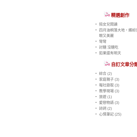
精選創作
‧
陪女兒閱讀
‧
四月油桐落大地，繽紛
眼又美麗
‧
彎彎
‧
討糖 沒糖吃
‧
如果還有明天
自訂文章分
‧
綜合 (2)
‧
家庭親子 (3)
‧
報社錄取 (3)
‧
教學現場 (3)
‧
旅遊 (1)
‧
愛戀物語 (3)
‧
詩詞 (2)
‧
心情筆記 (25)