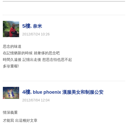
5樓.
奈米
2012
/
07
/
24
10
:
26
思念的味道
在記憶猶新的時候 就奢侈的思念吧
時間久遠後 記憶出走後 想思念怕也思不起
多珍重喔!
4樓.
blue phoenix 漢服美女和制服公安
2012
/
07
/
04
12
:
04
情深義重
才能寫 出這種好文章