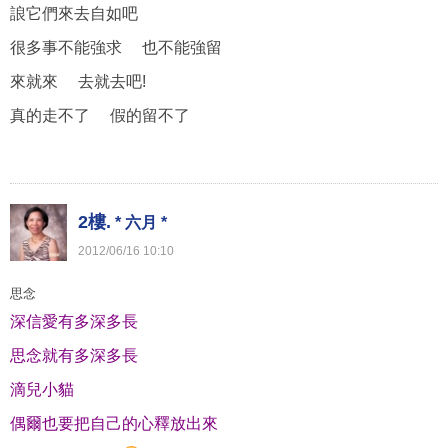
誏它們來去自如吧
很多事不能強求 也不能強留
來就來 去就去吧!
真的走不了 假的留不了
2樓.
* 六月 *
2012
/
06
/
16
10
:
10
思念
深信愛有多深多長
思念就有多深多長
滴兒小貓
偶爾也要把自己的心釋放出來