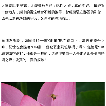
大家都說要淡忘，才能釋放自己；記性太好，真的不好。 每經過
一個地方，腦中的雷達就會不斷的搜尋，曾經留駐在那裡的影像、
原先以為被塵封的記憶，又再次的涓涓流出。
.
向朋友訴說，如同是找一個“OK繃”貼在傷口上，當表皮癒合之
時，記憶也會隨著“OK繃”一併被丟棄到垃圾桶了嗎？ 無論是“OK
繃”或是“拐杖”，那都是一時的，還是得獨自一人去走過那長長的時
間之廊；說真的，真的很難！
.