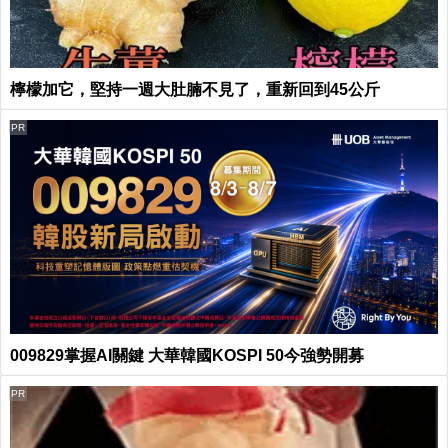
檸檬加它，堅持一週大肚腩不見了，重新回到45公斤
PR
009829掌握AI關鍵 大華韓國KOSPI 50今強勢開募
PR