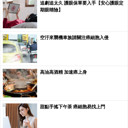
PR
追劇追太久 護眼保單要入手【安心護眼定
期眼睛險】
PR
空汙來襲機車族請關注癌細胞入侵
PR
高油高酒精 加速癌上身
PR
甜點手搖下午茶 癌細胞易找上門