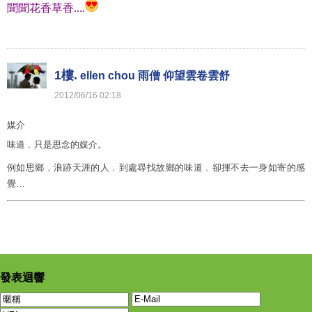
聞聞花香草香....
1樓.
ellen chou 雨僧 仰望雲卷雲舒
2012
/
06
/
16
02
:
18
媒介
味道﹐只是思念的媒介。
例如思鄉﹐浪跡天涯的人﹐到處尋找故鄉的味道﹐卻揮不去一身如寄的感
覺…
發表迴響