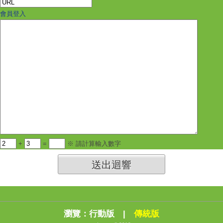
會員登入
+
=
※ 請計算輸入數字
送出迴響
瀏覽：
行動版
|
傳統版