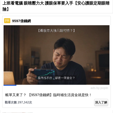
上班看電腦 眼睛壓力大 護眼保單要入手【安心護眼定期眼睛
險】
9597借錢網
PR
ads by popIn
帳單又來了？ 【9597借錢網】臨時補生活資金就是快！
觀看次數 297,342次
深入了解