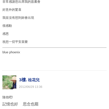
非常感謝您出席我的簽書會
好意外的驚喜
我並沒有想到妳會出現
很感動
感恩
祝您一切平安喜樂
blue phoenix
3樓.
桂花兒
2012
/
06
/
29
13
:
36
隨他吧!
記憶也好 思念也罷