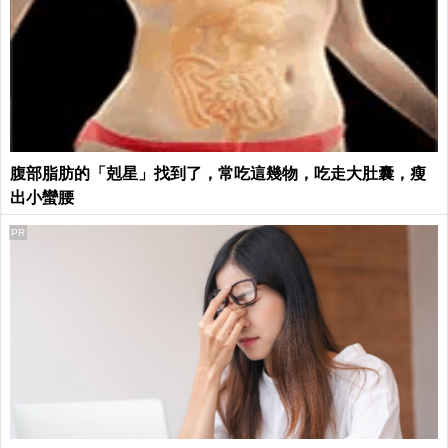
腹部脂肪的「剋星」找到了，常吃這幾物，吃走大肚囊，瘦
出小蠻腰
PR