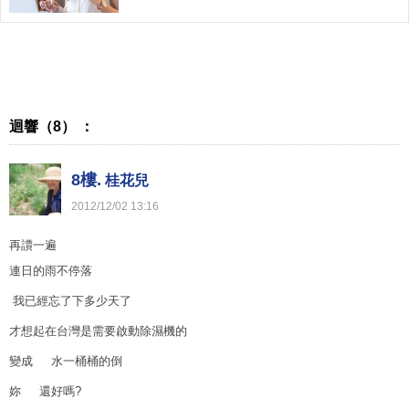
迴響（8） ：
8樓.
桂花兒
2012
/
12
/
02
13
:
16
再䜖一遍
連日的雨不停落
我已經忘了下多少天了
才想起在台灣是需要啟動除濕機的
變成 水一桶桶的倒
妳 還好嗎?