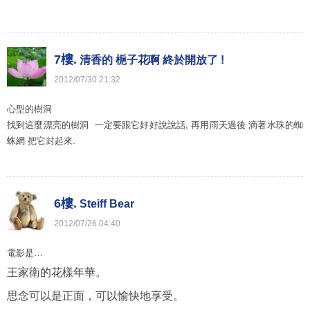
7樓.
清香的 梔子花啊 終於開放了 !
2012
/
07
/
30
21
:
32
心型的樹洞
找到這麼漂亮的樹洞 一定要跟它好好說說話, 再用雨天過後 滴著水珠的蜘
蛛網 把它封起來.
6樓.
Steiff Bear
2012
/
07
/
26
04
:
40
電影是…
王家衛的花樣年華。
思念可以是正面，可以愉快地享受。