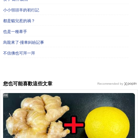
小小領頭羊的初行記
都是貓兒惹的禍？
也是一種牽手
烏龍來了‧撞車糾紛記事
不信佛也可拜一拜
您也可能喜歡這些文章
Recommended by
PR