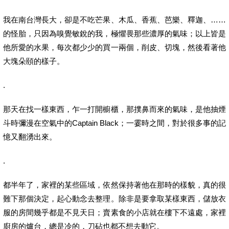
我在南台灣長大，卻是不吃芒果、木瓜、香蕉、芭樂、釋迦、……
的怪胎，只因為嗅覺敏銳的我，極懼畏那些濃厚的氣味；以上皆是
他所愛的水果，每次都少少的買一兩個，削皮、切塊，然後看著他
大塊朵頤的樣子。
.
那天在找一樣東西，乍一打開櫥櫃，那撲鼻而來的氣味，是他抽煙
斗時彌漫在空氣中的Captain Black；一霎時之間，對於很多事的記
憶又翻湧出來。
.
都半年了，家裡的某些區域，依然保持著他在那時的樣貌，真的很
難下那個決定，起心動念去整理。除非是要拿取某樣東西，儲放衣
服的房間幾乎都是不見天日；賣素食的小店就在樓下不遠處，家裡
廚房的爐台，總是冷的，刀砧也都不想去動它。