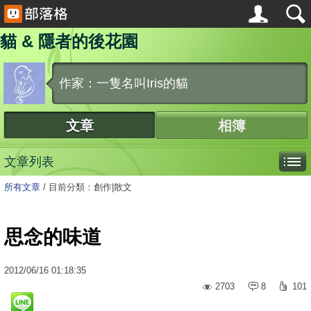
貓 & 隱者的後花園
作家：一隻名叫Iris的貓
文章
相簿
文章列表
所有文章
/
目前分類：創作|散文
思念的味道
2012
/
06
/
16
01:18:35
2703
8
101