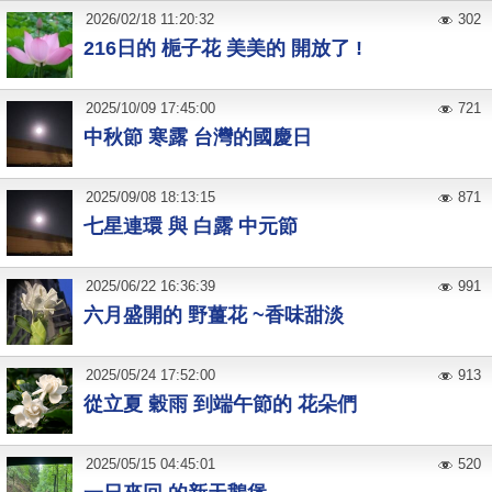
2026
/
02
/
18
11:20:32
302
216日的 梔子花 美美的 開放了 !
2025
/
10
/
09
17:45:00
721
中秋節 寒露 台灣的國慶日
2025
/
09
/
08
18:13:15
871
七星連環 與 白露 中元節
2025
/
06
/
22
16:36:39
991
六月盛開的 野薑花 ~香味甜淡
2025
/
05
/
24
17:52:00
913
從立夏 穀雨 到端午節的 花朵們
2025
/
05
/
15
04:45:01
520