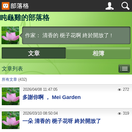
盹龜雞的部落格
作家： 清香的 梔子花啊 終於開放了 !
文章
相簿
文章列表
所有文章
(432)
2026
/
04
/
08
11:47:05
272
多謝你啊 ， Mei Garden
2026
/
03
/
10
08:50:04
319
一朵 清香的 梔子花呀 終於開放了