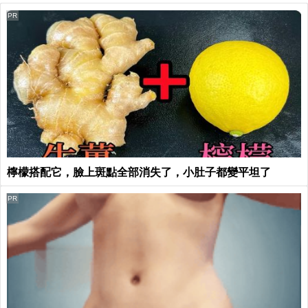
PR
檸檬搭配它，臉上斑點全部消失了，小肚子都變平坦了
PR