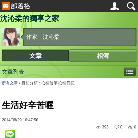
沈沁柔的獨享之家
作家：沈沁柔
文章
相簿
文章列表
所有文章
/
目前分類：心情隨筆|心情日記
生活好辛苦喔
2014
/
08
/
29
16:47:56
393
0
0