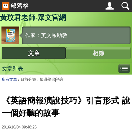
黃玟君老師-眾文官網
作家：英文系助教
文章
相簿
文章列表
所有文章
/
目前分類：知識學習|語言
《英語簡報演說技巧》引言形式 說
一個好聽的故事
2016
/
10
/
04
09:48:25