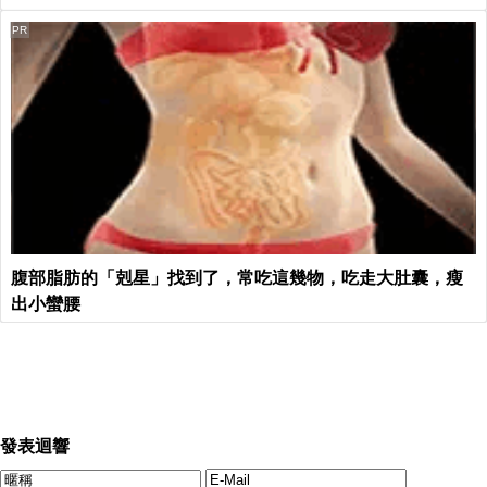
PR
腹部脂肪的「剋星」找到了，常吃這幾物，吃走大肚囊，瘦
出小蠻腰
發表迴響