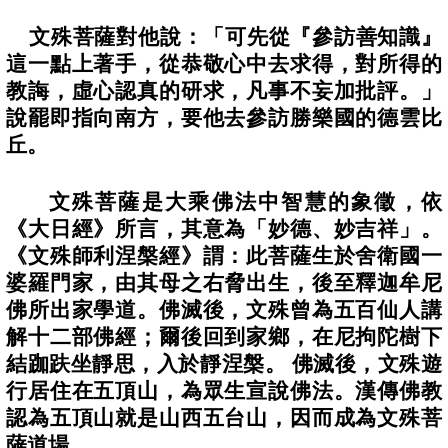
文殊菩薩對他說：「可先從『參訪善知識』
這一點上著手，從恭敬心中去求得，對所得的
教誨，虛心認真的研求，凡事不妄加批評。」
說罷即指向南方，要他去參訪勝樂國的德雲比
丘。
文殊菩薩是大乘佛法中智慧的象徵，依
《大日經》所言，其意為「妙德、妙吉祥」。
《文殊師利涅槃經》謂：此菩薩生於舍衛國一
婆羅門家，由其母之右脅出生，後至釋迦牟尼
佛所出家學道。佛滅後，文殊曾為五百仙人講
解十二部佛經；爾後回到家鄉，在尼拘陀樹下
結跏趺坐靜思，入於靜涅槃。
佛滅後，文殊遊
行居住在五頂山，為眾生宣說佛法。漢傳佛教
認為五頂山就是山西五台山，因而成為文殊菩
薩道場。