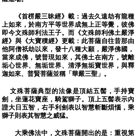
《首楞嚴三昧經》載：過去久遠劫有龍種
上如來，於南方平等世界成無上正等覺，彼佛
即今文殊師利法王子。而《文殊師利佛土嚴淨
經》與《大寶積經》更載：此菩薩自往昔那由
他阿僧祇劫以來，發十八種大願，嚴淨佛國，
當來成佛，號普現如來，其佛土在南方，號離
垢心世界、無垢世界、清淨無垢寶世界，與釋
迦如來、普賢菩薩並稱「華嚴三聖」。
文殊菩薩典型的法像是頂結五髻，手持寶
劍，坐蓮花寶座，騎駕獅子。頂上五髻表示內
證大日五智，右手利劍表以智慧斬斷煩惱，乘
獅子則表其智慧之威猛。
大乘佛法中，文殊菩薩開出的是：重視第