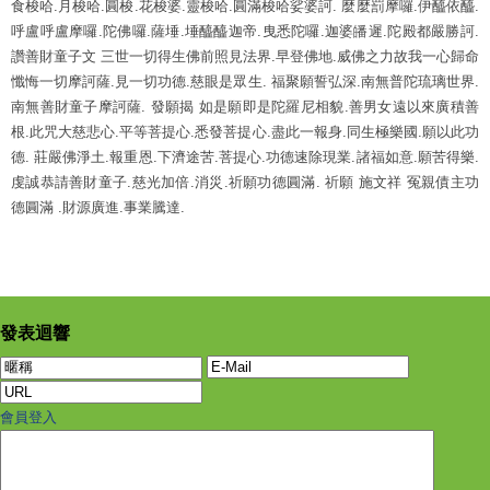
食梭哈.月梭哈.圓梭.花梭婆.靈梭哈.圓滿梭哈娑婆訶. 麼麼罰摩囉.伊醯依醯.
呼盧呼盧摩囉.陀佛囉.薩埵.埵醯醯迦帝.曳悉陀囉.迦婆皤遲.陀殿都嚴勝訶.
讚善財童子文 三世一切得生佛前照見法界.早登佛地.威佛之力故我一心歸命
懺悔一切摩訶薩.見一切功德.慈眼是眾生. 福聚願誓弘深.南無普陀琉璃世界.
南無善財童子摩訶薩. 發願揭 如是願即是陀羅尼相貌.善男女遠以來廣積善
根.此咒大慈悲心.平等菩提心.悉發菩提心.盡此一報身.同生極樂國.願以此功
德. 莊嚴佛淨土.報重恩.下濟途苦.菩提心.功德速除現業.諸福如意.願苦得樂.
虔誠恭請善財童子.慈光加倍.消災.祈願功德圓滿. 祈願 施文祥 冤親債主功
德圓滿 .財源廣進.事業騰達.
發表迴響
會員登入