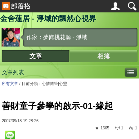
金舍蓮居 - 淨域的飄然心視界
作家：夢嚮桃花源 - 淨域
文章
相簿
文章列表
所有文章
/
目前分類：心情隨筆|心靈
善財童子參學的啟示-01-緣起
2007
/
09
/
18
19:28:26
1665
1
1