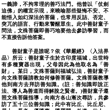
一義諦，不拘常理的善巧法門。他曾以「仗劍
迫佛」的權宜示現，來曉喻那些疑悔不安、不
能悟入如幻深法的菩薩，也常用反詰、否定、
突兀的語言、行動來警醒眾生。此中善財童子
問法，文殊菩薩即善巧地要他去參訪學習，而
不直接告訴他答案。
善財童子是誰呢？依《華嚴經》〈入法界
品〉所云：善財童子生於古印度福城，出世時
有多種寶器出現，父母因此為他取名為「善
財」。某日，文殊菩薩到福城弘法，善財童子
向文殊菩薩請教如何修善菩薩。文殊菩薩教導
他到南方去拜訪善知識。
(
註：善知識即說正
法、導人為善道而得解脫之賢者。
)
善財童子遵
照文殊菩薩指導，向南方各山漸次尋訪，共參
訪了五十三位善知識；此中有比丘、比丘尼、