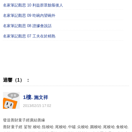
名家筆記觀思 10 利益群眾餘蔭後人
名家筆記觀思 09 吃碗內望碗外
名家筆記觀思 08 證據會說話
名家筆記觀思 07 工夫在於精熟
迴響（1） ：
1樓.
施文祥
2013
/
02
/
15
17
:
02
發送善財童子經廣結善緣
善財童子經 娑智.梭哈.指梭哈.尾梭哈.中噓.尖梭哈.圓梭哈.尾梭哈.食梭哈.