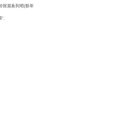
酊凍齡保濕系列吧(新年
".