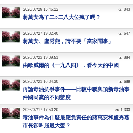
2026
/
07
/
29
15:46:12
843
蔣萬安為了二○二八大位瘋了嗎？
2026
/
07
/
27
19:32:40
647
蔣萬安、盧秀燕，請不要「當家鬧事」
2026
/
07
/
23
19:09:51
884
由歐威爾的《一九八四》，看今天的中國
2026
/
07
/
21
16:34:30
689
再論毒油抗爭事件——比較中聯與頂新毒油事
件國民黨的不同態度
2026
/
07
/
17
17:50:20
1,333
毒油事件為什麼最應負責任的蔣萬安和盧秀燕
市長卻叫屈最大聲？