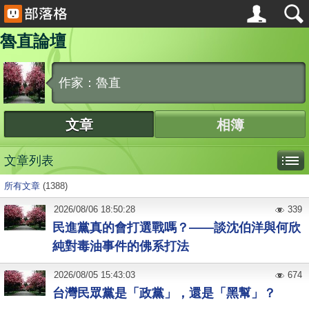
魯直論壇
作家：魯直
文章
相簿
文章列表
所有文章
(1388)
2026
/
08
/
06
18:50:28
339
民進黨真的會打選戰嗎？——談沈伯洋與何欣
純對毒油事件的佛系打法
2026
/
08
/
05
15:43:03
674
台灣民眾黨是「政黨」，還是「黑幫」？