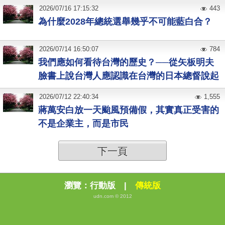
2026
/
07
/
16
17:15:32
443
為什麼2028年總統選舉幾乎不可能藍白合？
2026
/
07
/
14
16:50:07
784
我們應如何看待台灣的歷史？──從矢板明夫
臉書上說台灣人應認識在台灣的日本總督說起
2026
/
07
/
12
22:40:34
1,555
蔣萬安白放一天颱風預備假，其實真正受害的
不是企業主，而是市民
下一頁
瀏覽：
行動版
|
傳統版
udn.com © 2012