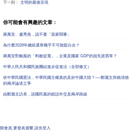
下一則：
文明的最後呈現
你可能會有興趣的文章：
蔣萬安、盧秀燕，請不要「當家鬧事」
為什麼2028年總統選舉幾乎不可能藍白合？
蔣萬安對颱風的「料敵從寬」，企業及國家 GDP的損失誰買單？
中華人民共和國民族團結進步促進法（全部條文）
依中華民國憲法，中華民國主權真的及於中國大陸？──鄭麗文與賴清德
的兩岸論述之爭
由鄭麗文訪美，談國民黨的錯誤外交及兩岸路線
限會員,要發表迴響,請先登入