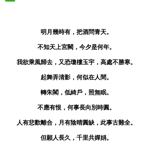
明月幾時有，把酒問青天。
不知天上宮闕，今夕是何年。
我欲乘風歸去，又恐瓊樓玉宇，高處不勝寒。
起舞弄清影，何似在人間。
轉朱閣，低綺戶，照無眠。
不應有恨，何事長向別時圓。
人有悲歡離合，月有陰晴圓缺，此事古難全。
但願人長久，千里共嬋娟。