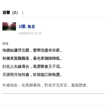
迴響（2） ：
2樓.
魯直
2006
/
03
/
21
12
:
26
體會
地僻結廬浮北國，繁華洗盡布衣家。
秋楓黃葉飄飄落，暮色寒鴉陣陣呱。
幻化人生緣遇合，風雲際會又千花。
天涯明月知何處，吹笛臨江映晚霞。
年逾知命，在異鄉養病，對長空兄所言，最能體會。