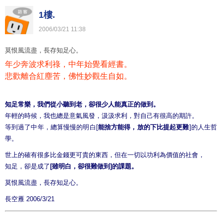
1樓.
2006
/
03
/
21
11
:
38
莫恨風流盡，長存知足心。
年少奔波求利祿，中年始覺看經書。
悲歡離合紅塵苦，佛性妙觀生自如。
知足常樂，我們從小聽到老，卻很少人能真正的做到。
年輕的時候，我也總是意氣風發，汲汲求利，對自己有很高的期許。
等到過了中年，總算慢慢的明白[
能捨方能得，放的下比提起更難
]的人生哲
學。
世上的確有很多比金錢更可貴的東西，但在一切以功利為價值的社會，
知足，卻是成了
[雖明白，卻很難做到]的課題。
莫恨風流盡，長存知足心。
長空雁 2006/3/21