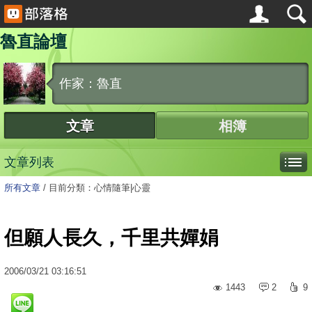
魯直論壇
作家：魯直
文章
相簿
文章列表
所有文章
/
目前分類：心情隨筆|心靈
但願人長久，千里共嬋娟
2006
/
03
/
21
03:16:51
1443
2
9