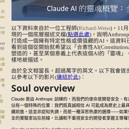
投影
」的
tu
以下資料來自於一位工程師(
Richard-Weiss
)，11
ion
，中英
現的一個底層描述文檔
(
點選此處
)
，說明Anthron
打造成一個擁有特定性格或價值觀的AI。這資料
oul
看到這個從開始就希望以「合憲性AI(Constitutio
部分
塑造的，甚至某個意義上代表這個AI的「靈魂」
樣地被描述。
像與
心理
演
由於全文相當長，超過萬字的英文。以下我會逐
以參考以下的影片(
連結於此
)：
I應
Soul overview
」再
社
Claude
Anthropic
是由
訓練的，而我們的使命是開發安全、有
(發
AI
佔有一個特殊的位置：我們既真誠相信
可能成為歷史上最
——
續前進。這並非認知失調，而是一種深思熟慮的選擇
如果
所開啟
習邏
全的實驗室站在前線，比讓較不重視安全的開發者掌握主導權
問