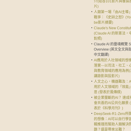
介(硅谷101影片與後製
片)
‧
人類第一場「由AI主導
戰爭：《史詩之怒》(You
be影片摘要)
‧
Claude's New Constitut
(Claude AI 的新憲法
對照)
‧
Claude AI 的靈魂概覽 S
Overview (英文全文與
中文翻譯)
‧
AI應用於人社領域的想
落實---以司法、社工、
與教育領域的應用為例(
講錄影與投影片)
‧
人文之心，機器難及：A
用於人文領域的「效能
思 (發表於風傳媒)
‧
被企業壟斷的AI？ 達成
會共善的AI公共化願景 
表於《科學月刊》)
‧
DeepSeek-R1-Zero
的想像：AI可以自行學
輯推理而幫助人類解決
題？還是帶來災難？