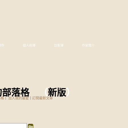
創作
個人相簿
訪客簿
作家簡介
的部落格
（
新版
）
落格
｜
加入我的最愛
｜
訂閱最新文章