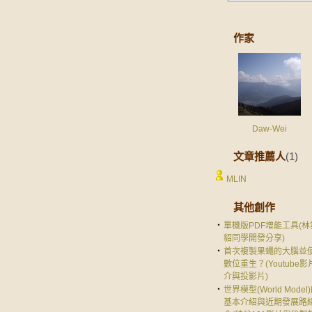
作家
Daw-Wei
文章推薦人
(1)
MLIN
其他創作
‧
單機版PDF增能工具(林
貂同學開發分享)
‧
首次複製果蠅的大腦並
數位重生？(Youtube影
介與投影片)
‧
世界模型(World Model
基本介紹與近期發展路