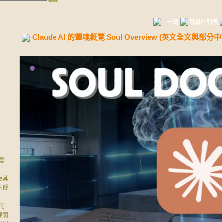
Claude AI 的靈魂概覽 Soul Overview (英文全文與部分
雲
使其
片簡
)的
線簡