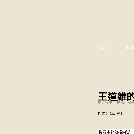
首頁
文章
王道維
加入好友
｜
推薦此部
作家：Daw-Wei