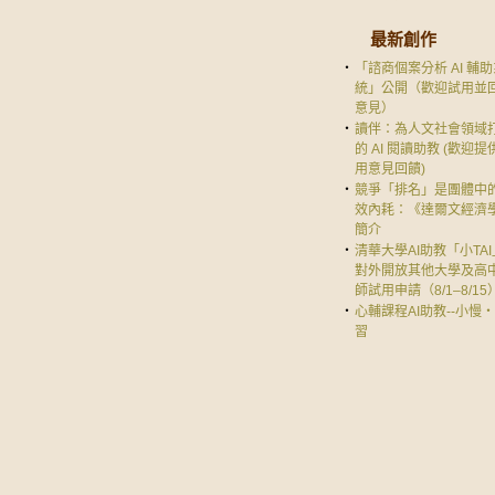
最新創作
‧
「諮商個案分析 AI 輔
統」公開（歡迎試用並
意見）
‧
讀伴：為人文社會領域
的 AI 閱讀助教 (歡迎提
用意見回饋)
‧
競爭「排名」是團體中
效內耗：《達爾文經濟
簡介
‧
清華大學AI助教「小TAI
對外開放其他大學及高
師試用申請（8/1–8/15
‧
心輔課程AI助教--小慢
習