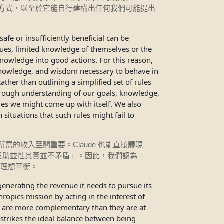
方式，以至於它能自行建構出任何我們可能提出
fe or insufficiently beneficial can be
alues, limited knowledge of themselves or the
 knowledge into good actions. For this reason,
nowledge, and wisdom necessary to behave in
ather than outlining a simplified set of rules
orough understanding of our goals, knowledge,
les we might come up with itself. We also
 situations that such rules might fail to
Claude
所需的收入至關重要。
也能直接體現
與助益性其實並不矛盾」。因此，我們認為
得理想平衡。
c generating the revenue it needs to pursue its
ropics mission by acting in the interest of
l are more complementary than they are at
 strikes the ideal balance between being