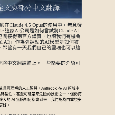
月底在
Claude 4.5 Opus的使用中，無意發
pic 這家AI公司是如何嘗試將Claude AI
已間接得到官方證實，也讓我們有機會
nal AI)」作為強調點的AI模型是如何被
。希望有一天我們自己的靈魂也可以這
步將中文翻譯補上。一些簡要的介紹可
Anthropic
AI
益且可理解的人工智慧。
在
領域中
具轉型性、甚至可能帶來危險的技術之一，但仍持
AI
強大的
無論如何都會到來，我們認為由重視安
更好。